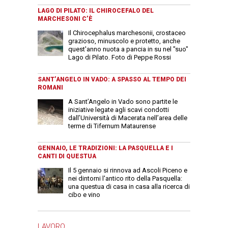
LAGO DI PILATO: IL CHIROCEFALO DEL
MARCHESONI C’È
Il Chirocephalus marchesonii, crostaceo
grazioso, minuscolo e protetto, anche
quest'anno nuota a pancia in su nel "suo"
Lago di Pilato. Foto di Peppe Rossi
SANT’ANGELO IN VADO: A SPASSO AL TEMPO DEI
ROMANI
A Sant’Angelo in Vado sono partite le
iniziative legate agli scavi condotti
dall’Università di Macerata nell’area delle
terme di Tifernum Mataurense
GENNAIO, LE TRADIZIONI: LA PASQUELLA E I
CANTI DI QUESTUA
Il 5 gennaio si rinnova ad Ascoli Piceno e
nei dintorni l'antico rito della Pasquella:
una questua di casa in casa alla ricerca di
cibo e vino
LAVORO