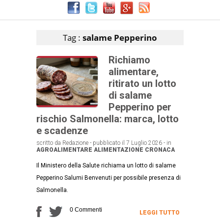
Articoli che contengono il tag selezionato
Tag :
salame Pepperino
Richiamo
alimentare,
ritirato un lotto
di salame
Pepperino per
rischio Salmonella: marca, lotto
e scadenze
scritto da Redazione - pubblicato il 7 Luglio 2026 - in
AGROALIMENTARE
ALIMENTAZIONE
CRONACA
Il Ministero della Salute richiama un lotto di salame
Pepperino Salumi Benvenuti per possibile presenza di
Salmonella.
0 Commenti
LEGGI TUTTO