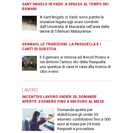
SANT’ANGELO IN VADO: A SPASSO AL TEMPO DEI
ROMANI
A Sant’Angelo in Vado sono partite le
iniziative legate agli scavi condotti
dall’Università di Macerata nell’area delle
terme di Tifernum Mataurense
GENNAIO, LE TRADIZIONI: LA PASQUELLA E I
CANTI DI QUESTUA
Il 5 gennaio si rinnova ad Ascoli Piceno e
nei dintorni l'antico rito della Pasquella:
una questua di casa in casa alla ricerca di
cibo e vino
LAVORO
INCENTIVO LAVORO UNDER 35, DOMANDE
APERTE: ESONERO FINO A 500 EURO AL MESE
Domande aperte per
stabilizzare gli under 35:
esonero contributivo fino a 500
euro al mese per 24 mesi.
Requisiti e procedura.