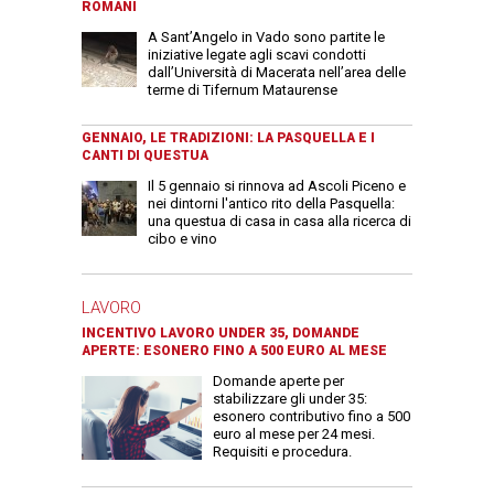
ROMANI
A Sant’Angelo in Vado sono partite le
iniziative legate agli scavi condotti
dall’Università di Macerata nell’area delle
terme di Tifernum Mataurense
GENNAIO, LE TRADIZIONI: LA PASQUELLA E I
CANTI DI QUESTUA
Il 5 gennaio si rinnova ad Ascoli Piceno e
nei dintorni l'antico rito della Pasquella:
una questua di casa in casa alla ricerca di
cibo e vino
LAVORO
INCENTIVO LAVORO UNDER 35, DOMANDE
APERTE: ESONERO FINO A 500 EURO AL MESE
Domande aperte per
stabilizzare gli under 35:
esonero contributivo fino a 500
euro al mese per 24 mesi.
Requisiti e procedura.