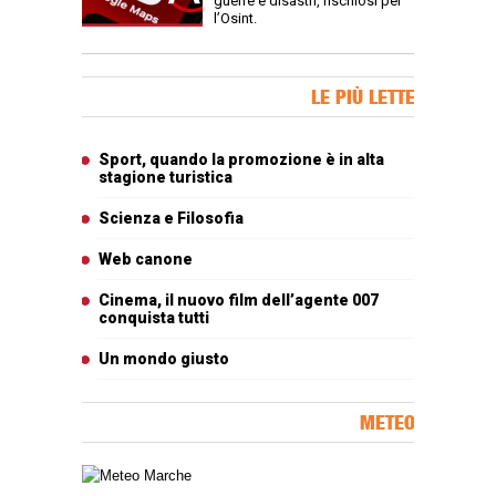
guerre e disastri, rischiosi per
l’Osint.
Banner Slice
LE PIÙ LETTE
Articoli più letti
Sport, quando la promozione è in alta
stagione turistica
Scienza e Filosofia
Web canone
Cinema, il nuovo film dell’agente 007
conquista tutti
Un mondo giusto
METEO
Carta meteorologica delle Marche