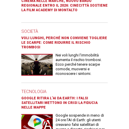
CINEMA NELLE MARCHE, NUOVO BANDO
REGIONALE ENTRO IL 2026: CINECITTÀ SOSTIENE
LA FILM ACADEMY DI MONTALTO
SOCIETÀ
VOLI LUNGHI, PERCHÉ NON CONVIENE TOGLIERE
LE SCARPE: COME RIDURRE IL RISCHIO
TROMBOSI
Nei voli lunghi l’immobilità
aumenta il rischio trombosi.
Ecco perché tenere scarpe
comode, muoversi e
riconoscere i sintomi.
TECNOLOGIA
GOOGLE RITIRA L’AI DA EARTH: I FALSI
SATELLITARI METTONO IN CRISI LA FIDUCIA
NELLE MAPPE
Google sospende in meno di
24 ore l’AI di Earth: gli utenti
creavano falsi satellitari di