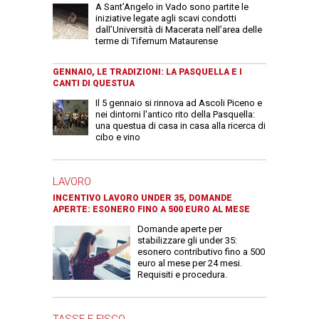
A Sant’Angelo in Vado sono partite le
iniziative legate agli scavi condotti
dall’Università di Macerata nell’area delle
terme di Tifernum Mataurense
GENNAIO, LE TRADIZIONI: LA PASQUELLA E I
CANTI DI QUESTUA
Il 5 gennaio si rinnova ad Ascoli Piceno e
nei dintorni l'antico rito della Pasquella:
una questua di casa in casa alla ricerca di
cibo e vino
LAVORO
INCENTIVO LAVORO UNDER 35, DOMANDE
APERTE: ESONERO FINO A 500 EURO AL MESE
Domande aperte per
stabilizzare gli under 35:
esonero contributivo fino a 500
euro al mese per 24 mesi.
Requisiti e procedura.
TASSE E FISCO