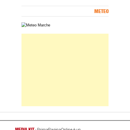
METEO
Carta meteorologica delle Marche
Banner Slice
MEDIA KIT
- PrimaPaginaOnline è un