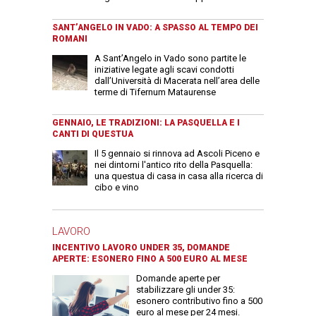
SANT’ANGELO IN VADO: A SPASSO AL TEMPO DEI
ROMANI
A Sant’Angelo in Vado sono partite le
iniziative legate agli scavi condotti
dall’Università di Macerata nell’area delle
terme di Tifernum Mataurense
GENNAIO, LE TRADIZIONI: LA PASQUELLA E I
CANTI DI QUESTUA
Il 5 gennaio si rinnova ad Ascoli Piceno e
nei dintorni l'antico rito della Pasquella:
una questua di casa in casa alla ricerca di
cibo e vino
LAVORO
INCENTIVO LAVORO UNDER 35, DOMANDE
APERTE: ESONERO FINO A 500 EURO AL MESE
Domande aperte per
stabilizzare gli under 35:
esonero contributivo fino a 500
euro al mese per 24 mesi.