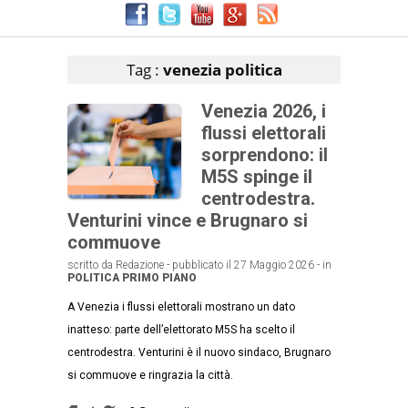
Articoli che contengono il tag selezionato
Tag :
venezia politica
Venezia 2026, i
flussi elettorali
sorprendono: il
M5S spinge il
centrodestra.
Venturini vince e Brugnaro si
commuove
scritto da Redazione - pubblicato il 27 Maggio 2026 - in
POLITICA
PRIMO PIANO
A Venezia i flussi elettorali mostrano un dato
inatteso: parte dell’elettorato M5S ha scelto il
centrodestra. Venturini è il nuovo sindaco, Brugnaro
si commuove e ringrazia la città.