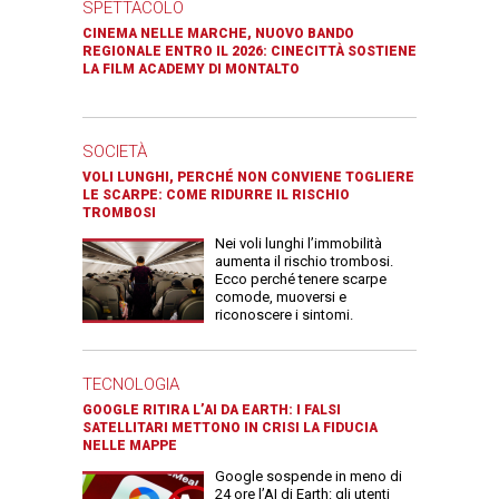
SPETTACOLO
CINEMA NELLE MARCHE, NUOVO BANDO
REGIONALE ENTRO IL 2026: CINECITTÀ SOSTIENE
LA FILM ACADEMY DI MONTALTO
SOCIETÀ
VOLI LUNGHI, PERCHÉ NON CONVIENE TOGLIERE
LE SCARPE: COME RIDURRE IL RISCHIO
TROMBOSI
Nei voli lunghi l’immobilità
aumenta il rischio trombosi.
Ecco perché tenere scarpe
comode, muoversi e
riconoscere i sintomi.
TECNOLOGIA
GOOGLE RITIRA L’AI DA EARTH: I FALSI
SATELLITARI METTONO IN CRISI LA FIDUCIA
NELLE MAPPE
Google sospende in meno di
24 ore l’AI di Earth: gli utenti