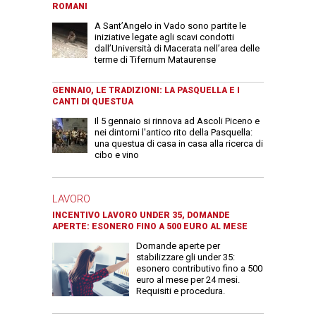
ROMANI
A Sant’Angelo in Vado sono partite le
iniziative legate agli scavi condotti
dall’Università di Macerata nell’area delle
terme di Tifernum Mataurense
GENNAIO, LE TRADIZIONI: LA PASQUELLA E I
CANTI DI QUESTUA
Il 5 gennaio si rinnova ad Ascoli Piceno e
nei dintorni l'antico rito della Pasquella:
una questua di casa in casa alla ricerca di
cibo e vino
LAVORO
INCENTIVO LAVORO UNDER 35, DOMANDE
APERTE: ESONERO FINO A 500 EURO AL MESE
Domande aperte per
stabilizzare gli under 35:
esonero contributivo fino a 500
euro al mese per 24 mesi.
Requisiti e procedura.