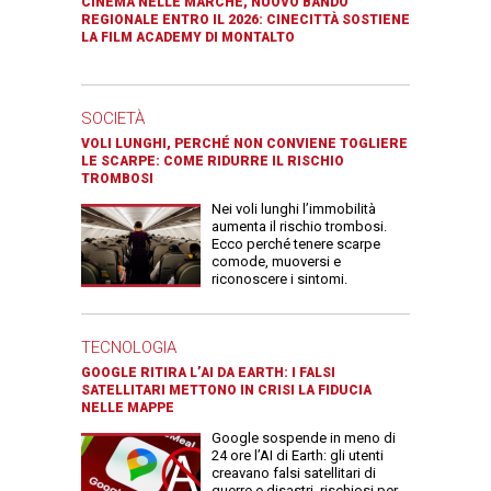
CINEMA NELLE MARCHE, NUOVO BANDO
REGIONALE ENTRO IL 2026: CINECITTÀ SOSTIENE
LA FILM ACADEMY DI MONTALTO
SOCIETÀ
VOLI LUNGHI, PERCHÉ NON CONVIENE TOGLIERE
LE SCARPE: COME RIDURRE IL RISCHIO
TROMBOSI
Nei voli lunghi l’immobilità
aumenta il rischio trombosi.
Ecco perché tenere scarpe
comode, muoversi e
riconoscere i sintomi.
TECNOLOGIA
GOOGLE RITIRA L’AI DA EARTH: I FALSI
SATELLITARI METTONO IN CRISI LA FIDUCIA
NELLE MAPPE
Google sospende in meno di
24 ore l’AI di Earth: gli utenti
creavano falsi satellitari di
guerre e disastri, rischiosi per