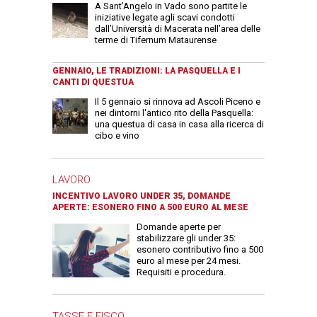
A Sant’Angelo in Vado sono partite le
iniziative legate agli scavi condotti
dall’Università di Macerata nell’area delle
terme di Tifernum Mataurense
GENNAIO, LE TRADIZIONI: LA PASQUELLA E I
CANTI DI QUESTUA
Il 5 gennaio si rinnova ad Ascoli Piceno e
nei dintorni l'antico rito della Pasquella:
una questua di casa in casa alla ricerca di
cibo e vino
LAVORO
INCENTIVO LAVORO UNDER 35, DOMANDE
APERTE: ESONERO FINO A 500 EURO AL MESE
Domande aperte per
stabilizzare gli under 35:
esonero contributivo fino a 500
euro al mese per 24 mesi.
Requisiti e procedura.
TASSE E FISCO