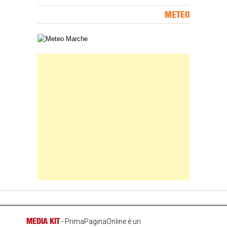
METEO
Carta meteorologica delle Marche
Banner Slice
MEDIA KIT
- PrimaPaginaOnline è un