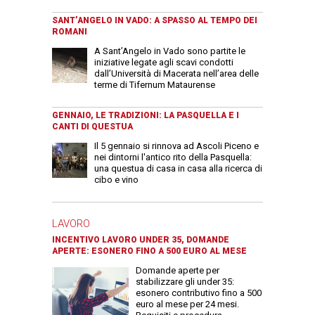
SANT’ANGELO IN VADO: A SPASSO AL TEMPO DEI
ROMANI
A Sant’Angelo in Vado sono partite le
iniziative legate agli scavi condotti
dall’Università di Macerata nell’area delle
terme di Tifernum Mataurense
GENNAIO, LE TRADIZIONI: LA PASQUELLA E I
CANTI DI QUESTUA
Il 5 gennaio si rinnova ad Ascoli Piceno e
nei dintorni l'antico rito della Pasquella:
una questua di casa in casa alla ricerca di
cibo e vino
LAVORO
INCENTIVO LAVORO UNDER 35, DOMANDE
APERTE: ESONERO FINO A 500 EURO AL MESE
Domande aperte per
stabilizzare gli under 35:
esonero contributivo fino a 500
euro al mese per 24 mesi.