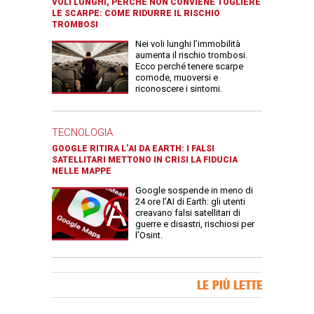
VOLI LUNGHI, PERCHÉ NON CONVIENE TOGLIERE
LE SCARPE: COME RIDURRE IL RISCHIO
TROMBOSI
Nei voli lunghi l’immobilità
aumenta il rischio trombosi.
Ecco perché tenere scarpe
comode, muoversi e
riconoscere i sintomi.
TECNOLOGIA
GOOGLE RITIRA L’AI DA EARTH: I FALSI
SATELLITARI METTONO IN CRISI LA FIDUCIA
NELLE MAPPE
Google sospende in meno di
24 ore l’AI di Earth: gli utenti
creavano falsi satellitari di
guerre e disastri, rischiosi per
l’Osint.
Banner Slice
LE PIÙ LETTE