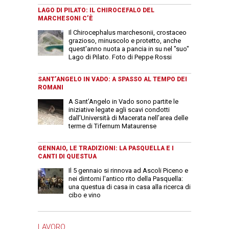
LAGO DI PILATO: IL CHIROCEFALO DEL
MARCHESONI C’È
Il Chirocephalus marchesonii, crostaceo
grazioso, minuscolo e protetto, anche
quest'anno nuota a pancia in su nel "suo"
Lago di Pilato. Foto di Peppe Rossi
SANT’ANGELO IN VADO: A SPASSO AL TEMPO DEI
ROMANI
A Sant’Angelo in Vado sono partite le
iniziative legate agli scavi condotti
dall’Università di Macerata nell’area delle
terme di Tifernum Mataurense
GENNAIO, LE TRADIZIONI: LA PASQUELLA E I
CANTI DI QUESTUA
Il 5 gennaio si rinnova ad Ascoli Piceno e
nei dintorni l'antico rito della Pasquella:
una questua di casa in casa alla ricerca di
cibo e vino
LAVORO