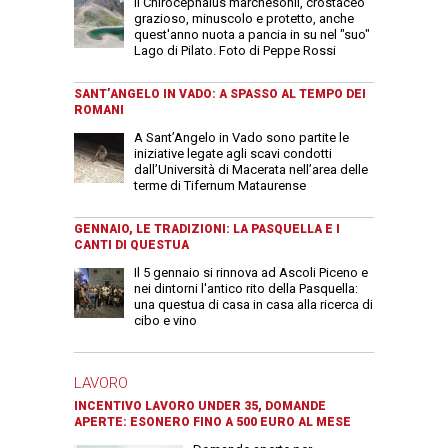
Il Chirocephalus marchesonii, crostaceo
grazioso, minuscolo e protetto, anche
quest'anno nuota a pancia in su nel "suo"
Lago di Pilato. Foto di Peppe Rossi
SANT’ANGELO IN VADO: A SPASSO AL TEMPO DEI
ROMANI
A Sant’Angelo in Vado sono partite le
iniziative legate agli scavi condotti
dall’Università di Macerata nell’area delle
terme di Tifernum Mataurense
GENNAIO, LE TRADIZIONI: LA PASQUELLA E I
CANTI DI QUESTUA
Il 5 gennaio si rinnova ad Ascoli Piceno e
nei dintorni l'antico rito della Pasquella:
una questua di casa in casa alla ricerca di
cibo e vino
LAVORO
INCENTIVO LAVORO UNDER 35, DOMANDE
APERTE: ESONERO FINO A 500 EURO AL MESE