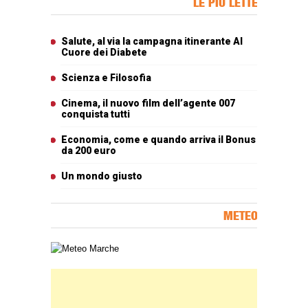
LE PIÙ LETTE
Articoli più letti
Salute, al via la campagna itinerante Al
Cuore dei Diabete
Scienza e Filosofia
Cinema, il nuovo film dell’agente 007
conquista tutti
Economia, come e quando arriva il Bonus
da 200 euro
Un mondo giusto
METEO
Carta meteorologica delle Marche
Banner Slice