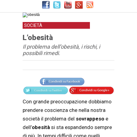
SOCIETÀ
L’obesità
Il problema dell’obesità, i rischi, i
possibili rimedi.
Articolo
Testo articolo principale
Con grande preoccupazione dobbiamo
prendere coscienza che nella nostra
società il problema del
sovrappeso
e
dell’
obesità
si sta espandendo sempre
di più. In tempi difficili come quelli