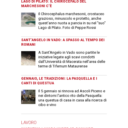
LAGO DI PILATO: IL CHIROCEFALO DEL
MARCHESONI C’È
Il Chirocephalus marchesonii, crostaceo
grazioso, minuscolo e protetto, anche
quest'anno nuota a pancia in su nel "suo"
Lago di Pilato. Foto di Peppe Rossi
SANT’ANGELO IN VADO: A SPASSO AL TEMPO DEI
ROMANI
A Sant’Angelo in Vado sono partite le
iniziative legate agli scavi condotti
dall’Università di Macerata nell’area delle
terme di Tifernum Mataurense
GENNAIO, LE TRADIZIONI: LA PASQUELLA E I
CANTI DI QUESTUA
Il 5 gennaio si rinnova ad Ascoli Piceno e
nei dintorni l'antico rito della Pasquella:
una questua di casa in casa alla ricerca di
cibo e vino
LAVORO