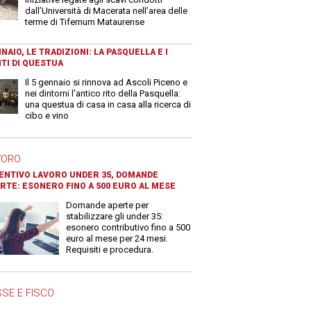
dall’Università di Macerata nell’area delle
terme di Tifernum Mataurense
NAIO, LE TRADIZIONI: LA PASQUELLA E I
TI DI QUESTUA
Il 5 gennaio si rinnova ad Ascoli Piceno e
nei dintorni l'antico rito della Pasquella:
una questua di casa in casa alla ricerca di
cibo e vino
VORO
ENTIVO LAVORO UNDER 35, DOMANDE
RTE: ESONERO FINO A 500 EURO AL MESE
Domande aperte per
stabilizzare gli under 35:
esonero contributivo fino a 500
euro al mese per 24 mesi.
Requisiti e procedura.
SE E FISCO