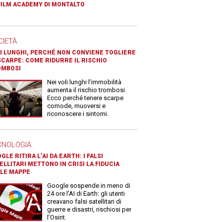
FILM ACADEMY DI MONTALTO
CIETÀ
I LUNGHI, PERCHÉ NON CONVIENE TOGLIERE
SCARPE: COME RIDURRE IL RISCHIO
OMBOSI
Nei voli lunghi l’immobilità
aumenta il rischio trombosi.
Ecco perché tenere scarpe
comode, muoversi e
riconoscere i sintomi.
CNOLOGIA
GLE RITIRA L’AI DA EARTH: I FALSI
ELLITARI METTONO IN CRISI LA FIDUCIA
LE MAPPE
Google sospende in meno di
24 ore l’AI di Earth: gli utenti
creavano falsi satellitari di
guerre e disastri, rischiosi per
l’Osint.