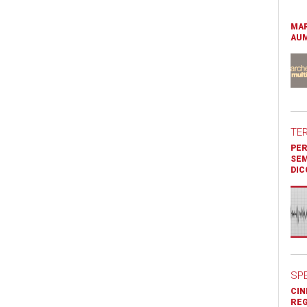
MAR
AUM
TE
PER
SEM
DIC
SP
CIN
REG