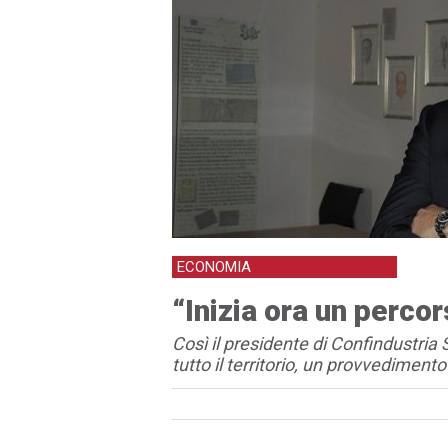
ECONOMIA
“Inizia ora un perco
Così il presidente di Confindustria
tutto il territorio, un provvediment
Articolo
Testo articolo principale