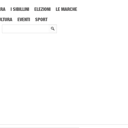
ERA
I SIBILLINI
ELEZIONI
LE MARCHE
so di progettazione”
ULTURA
EVENTI
SPORT