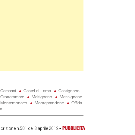
Carassai
Castel di Lama
Castignano
Grottammare
Maltignano
Massignano
Montemonaco
Monteprandone
Offida
ta
-
PUBBLICITÀ
scrizione n.501 del 3 aprile 2012