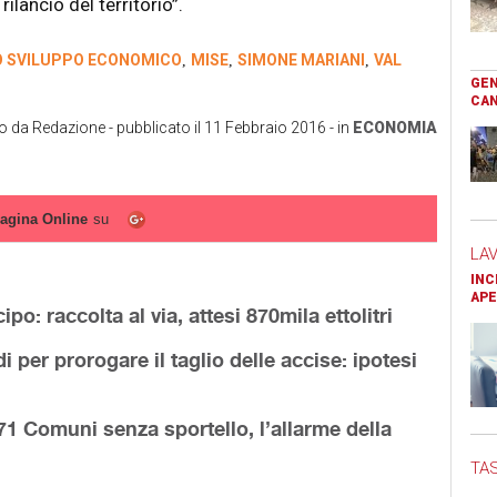
rilancio del territorio”.
O SVILUPPO ECONOMICO
MISE
SIMONE MARIANI
VAL
,
,
,
GEN
CAN
to da
Redazione
- pubblicato il
11 Febbraio 2016
- in
ECONOMIA
agina Online
su
LA
INC
APE
: raccolta al via, attesi 870mila ettolitri
i per prorogare il taglio delle accise: ipotesi
 71 Comuni senza sportello, l’allarme della
TAS