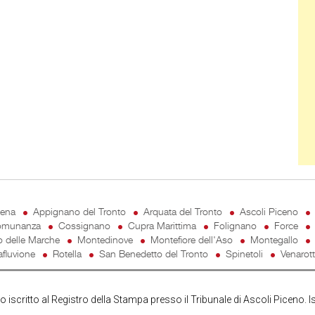
cena
Appignano del Tronto
Arquata del Tronto
Ascoli Piceno
munanza
Cossignano
Cupra Marittima
Folignano
Force
o delle Marche
Montedinove
Montefiore dell'Aso
Montegallo
fluvione
Rotella
San Benedetto del Tronto
Spinetoli
Venarot
iscritto al Registro della Stampa presso il Tribunale di Ascoli Piceno. I