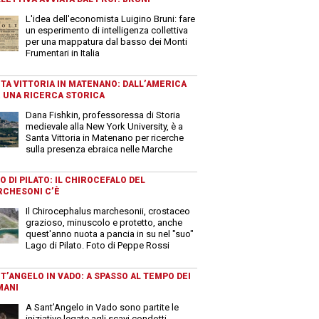
L'idea dell'economista Luigino Bruni: fare
un esperimento di intelligenza collettiva
per una mappatura dal basso dei Monti
Frumentari in Italia
TA VITTORIA IN MATENANO: DALL’AMERICA
 UNA RICERCA STORICA
Dana Fishkin, professoressa di Storia
medievale alla New York University, è a
Santa Vittoria in Matenano per ricerche
sulla presenza ebraica nelle Marche
O DI PILATO: IL CHIROCEFALO DEL
CHESONI C’È
Il Chirocephalus marchesonii, crostaceo
grazioso, minuscolo e protetto, anche
quest'anno nuota a pancia in su nel "suo"
Lago di Pilato. Foto di Peppe Rossi
T’ANGELO IN VADO: A SPASSO AL TEMPO DEI
MANI
A Sant’Angelo in Vado sono partite le
iniziative legate agli scavi condotti