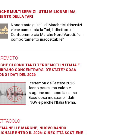
CHE MULTISERVIZI: UTILI MILIONARI MA
ENTO DELLA TARI
Nonostante gli utili di Marche Multiservizi
viene aumentata la Tari, il direttore di
Confcommercio Marche Nord Varotti: "un
comportamento inaccettabile"
RREMOTO
CHÉ CI SONO TANTI TERREMOTI IN ITALIA E
BRANO CONCENTRARSI D’ESTATE? COSA
ONO I DATI DEL 2026
I terremoti dell’estate 2026
fanno paura, ma caldo e
stagione non sono la causa.
Ecco cosa mostrano i dati
INGV e perché l’Italia trema.
ETTACOLO
EMA NELLE MARCHE, NUOVO BANDO
IONALE ENTRO IL 2026: CINECITTÀ SOSTIENE