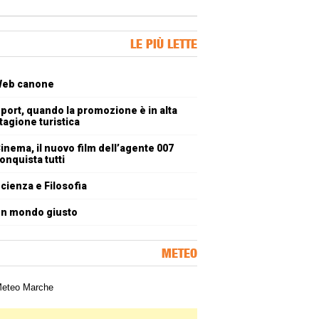
ner Slice
LE PIÙ LETTE
oli più letti
eb canone
port, quando la promozione è in alta
tagione turistica
inema, il nuovo film dell’agente 007
onquista tutti
cienza e Filosofia
n mondo giusto
METEO
a meteorologica delle Marche
ner Slice