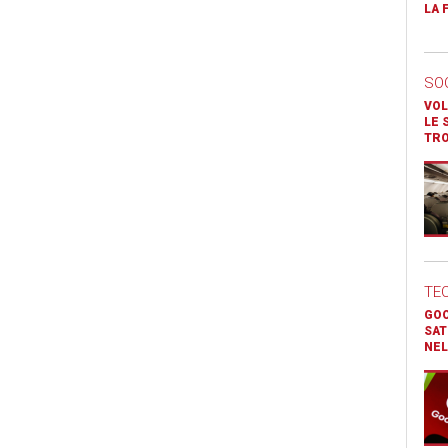
LA 
SO
VOL
LE 
TR
TE
GOO
SAT
NEL