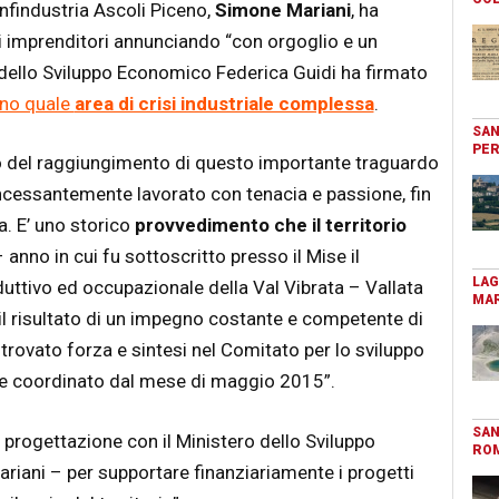
nfindustria Ascoli Piceno,
Simone Mariani
, ha
li imprenditori annunciando “con orgoglio e un
o dello Sviluppo Economico Federica Guidi ha firmato
eno quale
area di crisi industriale complessa
.
SAN
PER
 del raggiungimento di questo importante traguardo
ncessantemente lavorato con tenacia e passione, fin
a. E’ uno storico
provvedimento che il territorio
 anno in cui fu sottoscritto presso il Mise il
LAG
oduttivo ed occupazionale della Val Vibrata – Vallata
MAR
il risultato di un impegno costante e competente di
trovato forza e sintesi nel Comitato per lo sviluppo
 coordinato dal mese di maggio 2015”.
SAN
 progettazione con il Ministero dello Sviluppo
RO
riani – per supportare finanziariamente i progetti