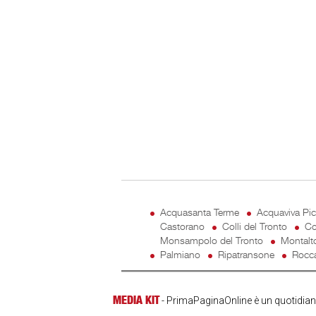
Acquasanta Terme
Acquaviva Pi
Castorano
Colli del Tronto
Co
Monsampolo del Tronto
Montalt
Palmiano
Ripatransone
Rocca
MEDIA KIT
- PrimaPaginaOnline è un quotidiano 