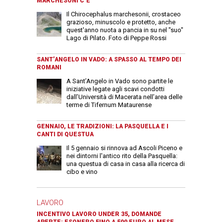
MARCHESONI C’È
Il Chirocephalus marchesonii, crostaceo
grazioso, minuscolo e protetto, anche
quest'anno nuota a pancia in su nel "suo"
Lago di Pilato. Foto di Peppe Rossi
SANT’ANGELO IN VADO: A SPASSO AL TEMPO DEI
ROMANI
A Sant’Angelo in Vado sono partite le
iniziative legate agli scavi condotti
dall’Università di Macerata nell’area delle
terme di Tifernum Mataurense
GENNAIO, LE TRADIZIONI: LA PASQUELLA E I
CANTI DI QUESTUA
Il 5 gennaio si rinnova ad Ascoli Piceno e
nei dintorni l'antico rito della Pasquella:
una questua di casa in casa alla ricerca di
cibo e vino
LAVORO
INCENTIVO LAVORO UNDER 35, DOMANDE