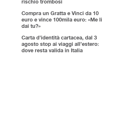
rischio trombosi
Compra un Gratta e Vinci da 10
euro e vince 100mila euro: «Me li
dai tu?»
Carta d’identità cartacea, dal 3
agosto stop ai viaggi all’estero:
dove resta valida in Italia