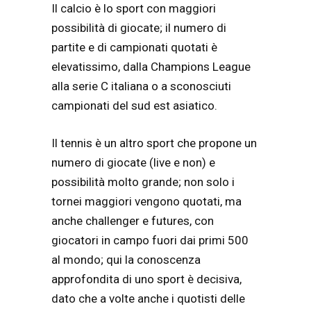
Il calcio è lo sport con maggiori
possibilità di giocate; il numero di
partite e di campionati quotati è
elevatissimo, dalla Champions League
alla serie C italiana o a sconosciuti
campionati del sud est asiatico.
Il tennis è un altro sport che propone un
numero di giocate (live e non) e
possibilità molto grande; non solo i
tornei maggiori vengono quotati, ma
anche challenger e futures, con
giocatori in campo fuori dai primi 500
al mondo; qui la conoscenza
approfondita di uno sport è decisiva,
dato che a volte anche i quotisti delle