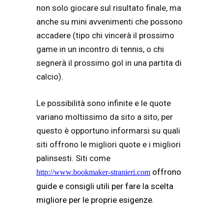
non solo giocare sul risultato finale, ma
anche su mini avvenimenti che possono
accadere (tipo chi vincerà il prossimo
game in un incontro di tennis, o chi
segnerà il prossimo gol in una partita di
calcio).
Le possibilità sono infinite e le quote
variano moltissimo da sito a sito, per
questo è opportuno informarsi su quali
siti offrono le migliori quote e i migliori
palinsesti. Siti come
offrono
http://www.bookmaker-stranieri.com
guide e consigli utili per fare la scelta
migliore per le proprie esigenze.