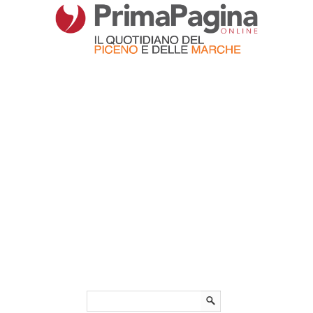
Menu Principale
Menu mobile
Sei in:
PrimaPaginaOnline.it
Home
»
Società
»
Le scommesse “live” sono il futuro?