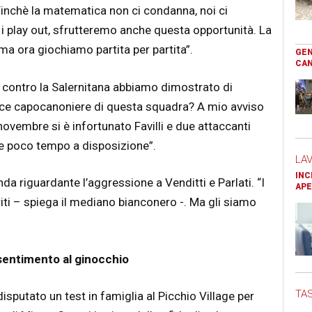
Finchè la matematica non ci condanna, noi ci
 i play out, sfrutteremo anche questa opportunità. La
a ora giochiamo partita per partita”.
GEN
CAN
 e contro la Salernitana abbiamo dimostrato di
 vice capocanoniere di questa squadra? A mio avviso
novembre si è infortunato Favilli e due attaccanti
he poco tempo a disposizione”.
LA
INC
da riguardante l’aggressione a Venditti e Parlati. “I
APE
riti – spiega il mediano bianconero -. Ma gli siamo
risentimento al ginocchio
TAS
sputato un test in famiglia al Picchio Village per