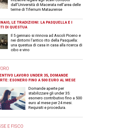
dall’Università di Macerata nell’area delle
terme di Tifernum Mataurense
NAIO, LE TRADIZIONI: LA PASQUELLA E I
TI DI QUESTUA
Il 5 gennaio si rinnova ad Ascoli Piceno e
nei dintorni l'antico rito della Pasquella:
una questua di casa in casa alla ricerca di
cibo e vino
VORO
ENTIVO LAVORO UNDER 35, DOMANDE
RTE: ESONERO FINO A 500 EURO AL MESE
Domande aperte per
stabilizzare gli under 35:
esonero contributivo fino a 500
euro al mese per 24 mesi.
Requisiti e procedura.
SE E FISCO