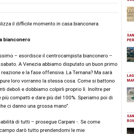
lizza il difficile momento in casa bianconera.
SAN
ta bianconero
PER
issimo – esordisce il centrocampista bianconero –
nti sabato. A Venezia abbiamo disputato un buon primo
a reazione e la fase offensiva. La Ternana? Ma sarà
LAG
pure loro vorranno la stessa cosa. Come si battono
MAR
ti deboli e dobbiamo colpirli proprio lì. Inoltre per
 più compatti e dare più del 100%. Speriamo poi di
, che ci danno una grossa mano”.
SAN
RO
bilità di tutti – prosegue Carpani -. Se come
 campo darò tutto prendendomi le mie