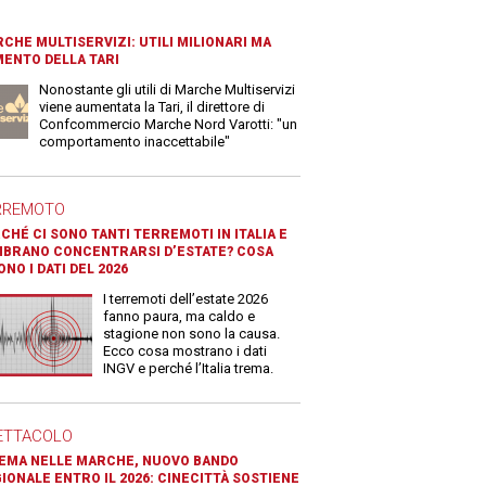
CHE MULTISERVIZI: UTILI MILIONARI MA
ENTO DELLA TARI
Nonostante gli utili di Marche Multiservizi
viene aumentata la Tari, il direttore di
Confcommercio Marche Nord Varotti: "un
comportamento inaccettabile"
RREMOTO
CHÉ CI SONO TANTI TERREMOTI IN ITALIA E
BRANO CONCENTRARSI D’ESTATE? COSA
ONO I DATI DEL 2026
I terremoti dell’estate 2026
fanno paura, ma caldo e
stagione non sono la causa.
Ecco cosa mostrano i dati
INGV e perché l’Italia trema.
ETTACOLO
EMA NELLE MARCHE, NUOVO BANDO
IONALE ENTRO IL 2026: CINECITTÀ SOSTIENE