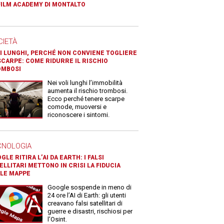
FILM ACADEMY DI MONTALTO
CIETÀ
I LUNGHI, PERCHÉ NON CONVIENE TOGLIERE
SCARPE: COME RIDURRE IL RISCHIO
OMBOSI
Nei voli lunghi l’immobilità
aumenta il rischio trombosi.
Ecco perché tenere scarpe
comode, muoversi e
riconoscere i sintomi.
CNOLOGIA
GLE RITIRA L’AI DA EARTH: I FALSI
ELLITARI METTONO IN CRISI LA FIDUCIA
LE MAPPE
Google sospende in meno di
24 ore l’AI di Earth: gli utenti
creavano falsi satellitari di
guerre e disastri, rischiosi per
l’Osint.