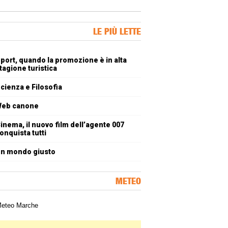
ner Slice
LE PIÙ LETTE
oli più letti
port, quando la promozione è in alta
tagione turistica
cienza e Filosofia
eb canone
inema, il nuovo film dell’agente 007
onquista tutti
n mondo giusto
METEO
a meteorologica delle Marche
ner Slice