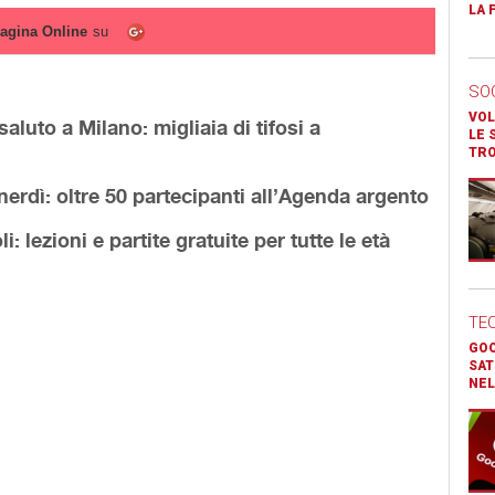
LA 
agina Online
su
SO
VOL
aluto a Milano: migliaia di tifosi a
LE 
TR
nerdì: oltre 50 partecipanti all’Agenda argento
: lezioni e partite gratuite per tutte le età
TE
GOO
SAT
NEL