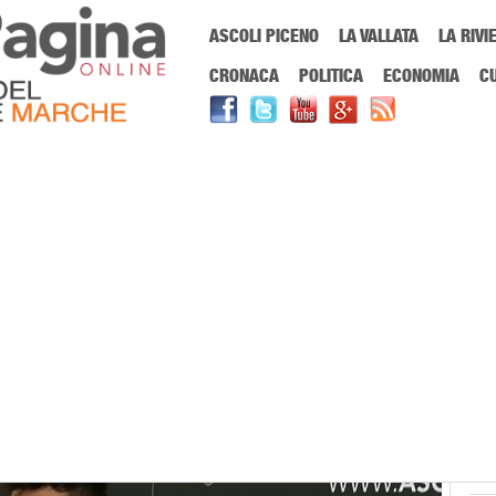
Menu Principale
ASCOLI PICENO
LA VALLATA
LA RIVI
Sei in:
PrimaPaginaOnline.it
Home
»
Sport
»
Ascoli, Carpani: Con la Te
CRONACA
POLITICA
ECONOMIA
C