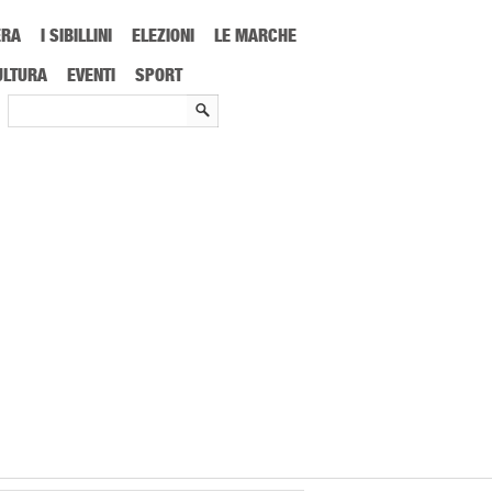
ERA
I SIBILLINI
ELEZIONI
LE MARCHE
rnana gara fondamentale, dobbiamo sfruttare i loro punti deboli
ULTURA
EVENTI
SPORT