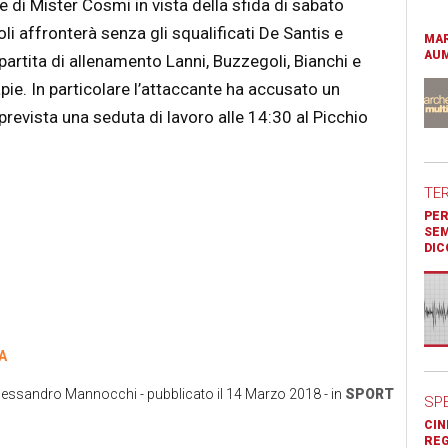
e di Mister Cosmi in vista della sfida di sabato
li affronterà senza gli squalificati De Santis e
MAR
AUM
artita di allenamento Lanni, Buzzegoli, Bianchi e
pie. In particolare l’attaccante ha accusato un
revista una seduta di lavoro alle 14:30 al Picchio
TE
PER
SEM
DIC
A
lessandro Mannocchi
- pubblicato il
14 Marzo 2018
- in
SPORT
SP
CIN
REG