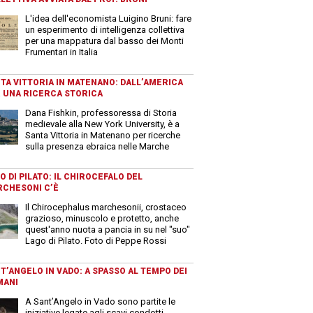
L'idea dell'economista Luigino Bruni: fare
un esperimento di intelligenza collettiva
per una mappatura dal basso dei Monti
Frumentari in Italia
TA VITTORIA IN MATENANO: DALL’AMERICA
 UNA RICERCA STORICA
Dana Fishkin, professoressa di Storia
medievale alla New York University, è a
Santa Vittoria in Matenano per ricerche
sulla presenza ebraica nelle Marche
O DI PILATO: IL CHIROCEFALO DEL
CHESONI C’È
Il Chirocephalus marchesonii, crostaceo
grazioso, minuscolo e protetto, anche
quest'anno nuota a pancia in su nel "suo"
Lago di Pilato. Foto di Peppe Rossi
T’ANGELO IN VADO: A SPASSO AL TEMPO DEI
MANI
A Sant’Angelo in Vado sono partite le
iniziative legate agli scavi condotti