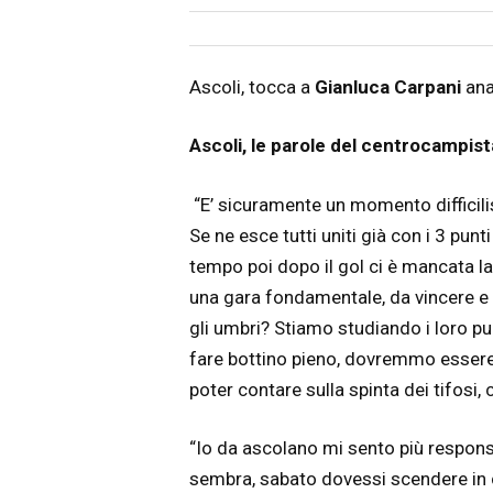
Articolo
Testo articolo principale
Ascoli, tocca a
Gianluca Carpani
ana
Ascoli, le parole del centrocampis
“E’ sicuramente un momento difficil
Se ne esce tutti uniti già con i 3 pu
tempo poi dopo il gol ci è mancata l
una gara fondamentale, da vincere e 
gli umbri? Stiamo studiando i loro pun
fare bottino pieno, dovremmo essere
poter contare sulla spinta dei tifosi
“Io da ascolano mi sento più responsa
sembra, sabato dovessi scendere in