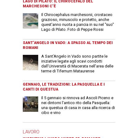
LAGO DI PILATO: IL CHIROCEFALO DEL
MARCHESONI C’È
Il Chirocephalus marchesonii, crostaceo
grazioso, minuscolo e protetto, anche
quest'anno nuota a pancia in su nel "suo"
Lago di Pilato. Foto di Peppe Rossi
SANT’ANGELO IN VADO: A SPASSO AL TEMPO DEI
ROMANI
A Sant’Angelo in Vado sono partite le
iniziative legate agli scavi condotti
dall’Università di Macerata nell’area delle
terme di Tifernum Mataurense
GENNAIO, LE TRADIZIONI: LA PASQUELLA E I
CANTI DI QUESTUA
Il 5 gennaio si rinnova ad Ascoli Piceno e
nei dintorni l'antico rito della Pasquella:
una questua di casa in casa alla ricerca di
cibo e vino
LAVORO