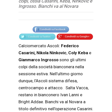
colpi, ossia Casarini, Keba, Ninkovic e
Ingrosso. Bianchi va al Novara
Articolo
Testo articolo principale
Calciomercato Ascoli:
Federico
Casarini,
Nikola
Ninkovic
,
Coly
Keba
e
Gianmarco
Ingrosso
sono gli ultimi
colpi della società bianconera nella
sessione estiva. Nell’ultimo giorno
dunque, l’Ascoli sistema difesa,
centrocampo e attacco. Salta Vacca,
restano in bianconero Ivan Lanni e
Bright Addae. Bianchi va al Novara a
titolo definitivo nell’operazione Casarini.