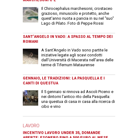
MARCHESONI C’È
Il Chirocephalus marchesonii, crostaceo
grazioso, minuscolo e protetto, anche
quest'anno nuota a pancia in su nel "suo"
Lago di Pilato. Foto di Peppe Rossi
SANT’ANGELO IN VADO: A SPASSO AL TEMPO DEI
ROMANI
A Sant’Angelo in Vado sono partite le
iniziative legate agli scavi condotti
dall’Università di Macerata nell’area delle
terme di Tifernum Mataurense
GENNAIO, LE TRADIZIONI: LA PASQUELLA E I
CANTI DI QUESTUA
Il 5 gennaio si rinnova ad Ascoli Piceno e
nei dintorni l'antico rito della Pasquella:
una questua di casa in casa alla ricerca di
cibo e vino
LAVORO
INCENTIVO LAVORO UNDER 35, DOMANDE
APERTE: ESONERO FINO A 500 EURO AL MESE