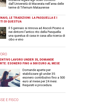
dall’Università di Macerata nell’area delle
terme di Tifernum Mataurense
NAIO, LE TRADIZIONI: LA PASQUELLA E I
TI DI QUESTUA
Il 5 gennaio si rinnova ad Ascoli Piceno e
nei dintorni l'antico rito della Pasquella:
una questua di casa in casa alla ricerca di
cibo e vino
VORO
ENTIVO LAVORO UNDER 35, DOMANDE
RTE: ESONERO FINO A 500 EURO AL MESE
Domande aperte per
stabilizzare gli under 35:
esonero contributivo fino a 500
euro al mese per 24 mesi.
Requisiti e procedura.
SE E FISCO