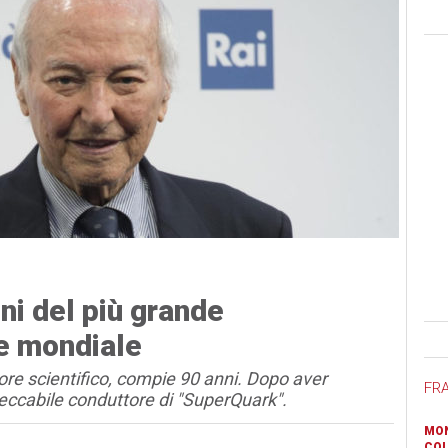
ni del più grande
Ban
 e mondiale
tore scientifico, compie 90 anni. Dopo aver
FR
peccabile conduttore di "SuperQuark".
MON
COL