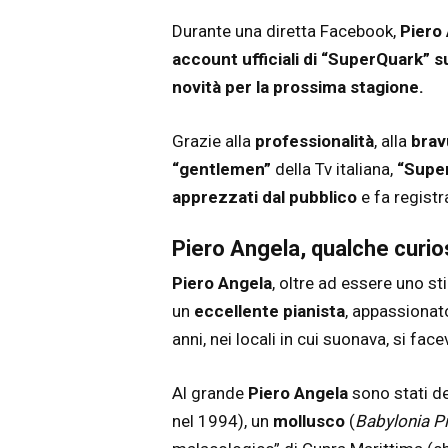
Durante una diretta Facebook,
Piero
account ufficiali di “SuperQuark” s
novità per la prossima stagione.
Grazie alla
professionalità
, alla
brav
“gentlemen”
della Tv italiana,
“Supe
apprezzati dal pubblico
e fa registra
Piero Angela, qualche curio
Piero Angela
, oltre ad essere uno s
un
eccellente pianista
, appassionat
anni, nei locali in cui suonava, si f
Al grande
Piero Angela
sono stati d
nel 1994), un
mollusco
(
Babylonia P