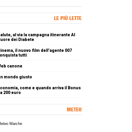
ner Slice
LE PIÙ LETTE
oli più letti
alute, al via la campagna itinerante Al
uore dei Diabete
inema, il nuovo film dell’agente 007
onquista tutti
eb canone
n mondo giusto
conomia, come e quando arriva il Bonus
a 200 euro
METEO
a meteorologica delle Marche