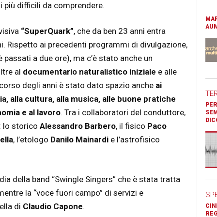
 più difficili da comprendere.
MAR
AUM
visiva
“SuperQuark”
, che da ben 23 anni entra
ni. Rispetto ai precedenti programmi di divulgazione,
 è passati a due ore), ma c’è stato anche un
ltre al
documentario naturalistico
iniziale
e alle
l corso degli anni è stato dato spazio anche
ai
TE
ia, alla cultura, alla musica, alle buone pratiche
PER
nomia e al lavoro
. Tra i collaboratori del conduttore,
SEM
DIC
: lo storico
Alessandro Barbero
, il fisico
Paco
ella
, l’etologo
Danilo Mainardi
e l’astrofisico
ia della band “Swingle Singers” che è stata tratta
mentre la “voce fuori campo” di servizi e
SP
ella di
Claudio Capone
.
CIN
REG