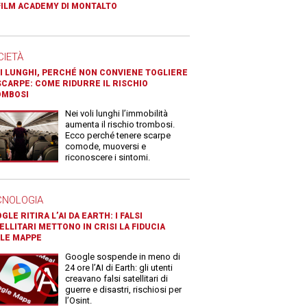
FILM ACADEMY DI MONTALTO
CIETÀ
I LUNGHI, PERCHÉ NON CONVIENE TOGLIERE
SCARPE: COME RIDURRE IL RISCHIO
OMBOSI
Nei voli lunghi l’immobilità
aumenta il rischio trombosi.
Ecco perché tenere scarpe
comode, muoversi e
riconoscere i sintomi.
CNOLOGIA
GLE RITIRA L’AI DA EARTH: I FALSI
ELLITARI METTONO IN CRISI LA FIDUCIA
LE MAPPE
Google sospende in meno di
24 ore l’AI di Earth: gli utenti
creavano falsi satellitari di
guerre e disastri, rischiosi per
l’Osint.