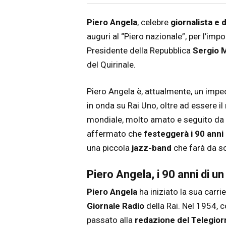
Articolo
Testo articolo principale
Piero Angela
, celebre
giornalista e 
auguri al “Piero nazionale”, per l’imp
Presidente della Repubblica
Sergio M
del Quirinale.
Piero Angela è, attualmente, un impe
in onda su Rai Uno, oltre ad essere il 
mondiale, molto amato e seguito da tu
affermato che
festeggerà i 90 anni 
una piccola
jazz-band
che farà da s
Piero Angela, i 90 anni di un
Piero Angela
ha iniziato la sua carri
Giornale Radio
della Rai. Nel 1954, co
passato alla
redazione del Telegior