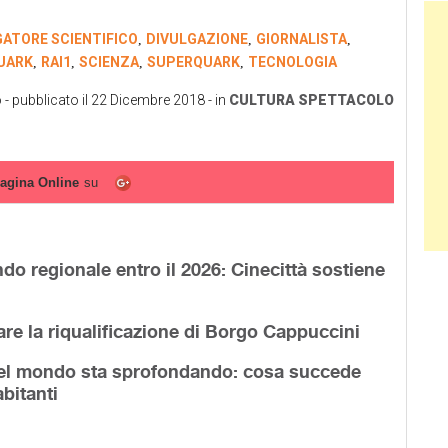
Ban
GATORE SCIENTIFICO
DIVULGAZIONE
GIORNALISTA
,
,
,
UARK
RAI1
SCIENZA
SUPERQUARK
TECNOLOGIA
,
,
,
,
o
- pubblicato il
22 Dicembre 2018
- in
CULTURA
SPETTACOLO
agina Online
su
o regionale entro il 2026: Cinecittà sostiene
are la riqualificazione di Borgo Cappuccini
 del mondo sta sprofondando: cosa succede
abitanti