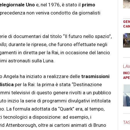
elegiornale Uno
e, nel 1976, è stato il
primo
n precedenza non veniva condotto da giornalisti
GEN
CAN
ie di documentari dal titolo “Il futuro nello spazio”,
llo
; durante le riprese, che furono effettuate negli
gamenti in diretta per la Rai, in occasione del lancio
imi astronauti sulla Luna.
LA
INC
o Angela ha iniziato a realizzare delle
trasmissioni
APE
listica
per la Rai: la prima è stata “Destinazione
mi televisivi di questo genere rivolti a un pubblico
to inizio la serie di programmi divulgativi intitolata
uno. La formula adottata da “Quark” era, al tempo,
zi tecnologici a disposizione: ad esempio, i
TAS
id Attenborough, oltre ai cartoni animati di Bruno