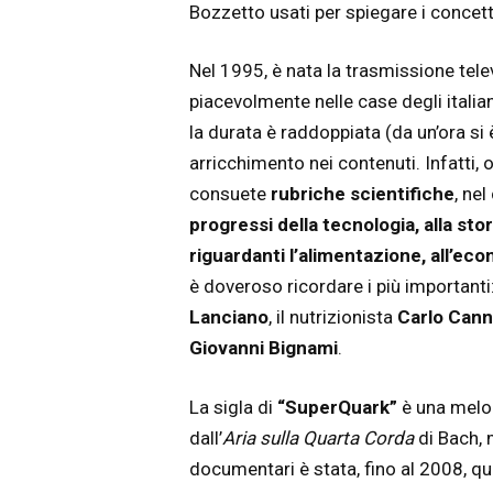
Bozzetto usati per spiegare i concetti
Nel 1995, è nata la trasmissione tele
piacevolmente nelle case degli italia
la durata è raddoppiata (da un’ora si
arricchimento nei contenuti. Infatti, o
consuete
rubriche scientifiche
, ne
progressi della tecnologia, alla stor
riguardanti l’alimentazione, all’eco
è doveroso ricordare i più importanti
Lanciano
, il nutrizionista
Carlo Cann
Giovanni Bignami
.
La sigla di
“SuperQuark”
è una melod
dall’
Aria sulla Quarta Corda
di Bach, 
documentari è stata, fino al 2008, qu