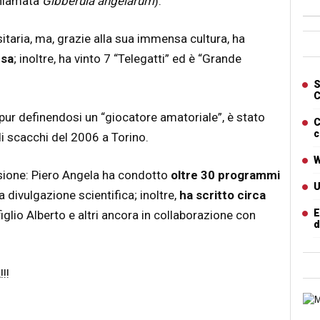
chiamata
Gibberula angelarum
).
taria, ma, grazie alla sua immensa cultura, ha
Ban
usa
; inoltre, ha vinto 7 “Telegatti” ed è “Grande
Artic
S
C
pur definendosi un “giocatore amatoriale”, è stato
C
c
 di scacchi del 2006 a Torino.
W
ssione: Piero Angela ha condotto
oltre 30 programmi
U
la divulgazione scientifica; inoltre,
ha scritto circa
E
figlio Alberto e altri ancora in collaborazione con
d
!!
Cart