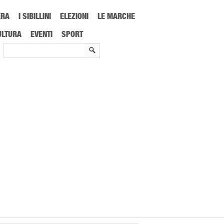
ERA
I SIBILLINI
ELEZIONI
LE MARCHE
el più grande divulgatore italiano e mondiale
ULTURA
EVENTI
SPORT