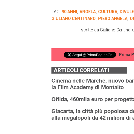
TAG:
90 ANNI
ANGELA
CULTURA
DIVUL
,
,
,
GIULIANO CENTINARO
PIERO ANGELA
Q
,
,
scritto da
Giuliano Centinar
Prima P
ARTICOLI CORRELATI
Cinema nelle Marche, nuovo band
la Film Academy di Montalto
Offida, 460mila euro per progett
Giacarta, la città più popolosa
alla megalopoli da 42 milioni di 