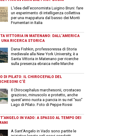
L'idea dell'economista Luigino Bruni: fare
un esperimento di intelligenza collettiva
per una mappatura dal basso dei Monti
Frumentari in Italia
TA VITTORIA IN MATENANO: DALL’AMERICA
 UNA RICERCA STORICA
Dana Fishkin, professoressa di Storia
medievale alla New York University, è a
Santa Vittoria in Matenano per ricerche
sulla presenza ebraica nelle Marche
O DI PILATO: IL CHIROCEFALO DEL
CHESONI C’È
Il Chirocephalus marchesonii, crostaceo
grazioso, minuscolo e protetto, anche
quest'anno nuota a pancia in su nel "suo"
Lago di Pilato. Foto di Peppe Rossi
T’ANGELO IN VADO: A SPASSO AL TEMPO DEI
MANI
A Sant’Angelo in Vado sono partite le
iniziative legate agli scavi condotti