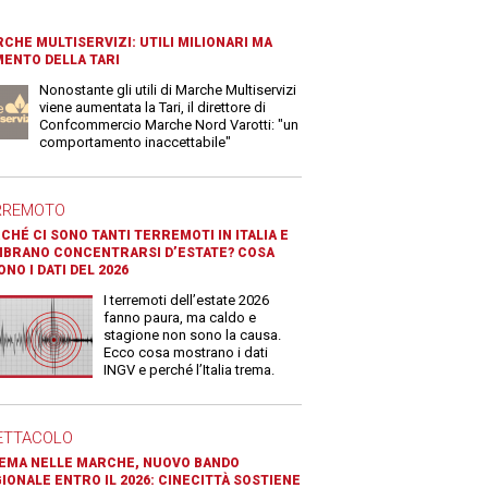
CHE MULTISERVIZI: UTILI MILIONARI MA
ENTO DELLA TARI
Nonostante gli utili di Marche Multiservizi
viene aumentata la Tari, il direttore di
Confcommercio Marche Nord Varotti: "un
comportamento inaccettabile"
RREMOTO
CHÉ CI SONO TANTI TERREMOTI IN ITALIA E
BRANO CONCENTRARSI D’ESTATE? COSA
ONO I DATI DEL 2026
I terremoti dell’estate 2026
fanno paura, ma caldo e
stagione non sono la causa.
Ecco cosa mostrano i dati
INGV e perché l’Italia trema.
ETTACOLO
EMA NELLE MARCHE, NUOVO BANDO
IONALE ENTRO IL 2026: CINECITTÀ SOSTIENE