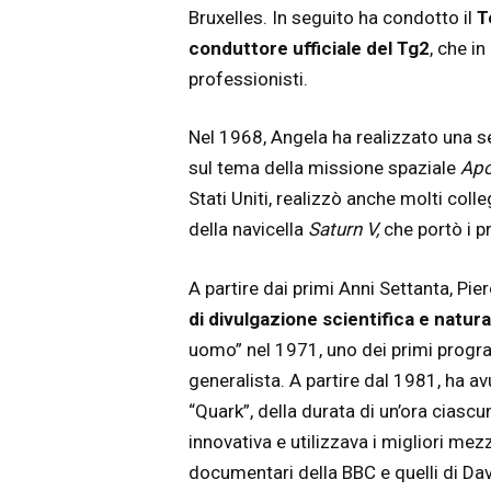
Bruxelles. In seguito ha condotto il
T
conduttore ufficiale del Tg2
, che i
professionisti.
Nel 1968, Angela ha realizzato una ser
sul tema della missione spaziale
Apo
Stati Uniti, realizzò anche molti colle
della navicella
Saturn V,
che portò i pr
A partire dai primi Anni Settanta, Pier
di divulgazione scientifica
e natura
uomo” nel 1971, uno dei primi program
generalista. A partire dal 1981, ha avu
“Quark”, della durata di un’ora ciasc
innovativa e utilizzava i migliori mez
documentari della BBC e quelli di Dav