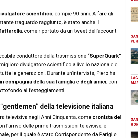
divulgatore scientifico
, compie 90 anni. A fare gli
ortante traguardo raggiunto, è stato anche il
attarella
, come riportato da un tweet dell’account
SAN
PER
ccabile conduttore della trasmissione
“SuperQuark”
migliore divulgatore scientifico a livello nazionale e
tte le generazioni. Durante un’intervista, Piero ha
LAG
in compagnia della sua famiglia e degli amici
, con
MAR
ottofondo ai festeggiamenti.
 “gentlemen” della televisione italiana
era televisiva negli Anni Cinquanta, come
cronista del
SAN
RO
n l’arrivo delle prime trasmissioni televisive, è
nale
, per il quale è stato Corrispondente da Parigi e