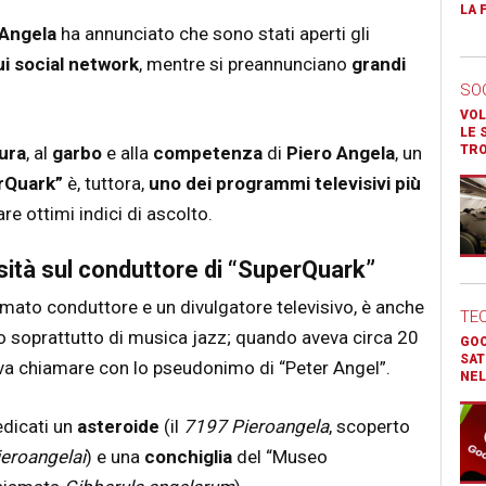
LA 
 Angela
ha annunciato che sono stati aperti gli
ui social network
, mentre si preannunciano
grandi
SO
VOL
LE 
ura
, al
garbo
e alla
competenza
di
Piero Angela
, un
TR
rQuark”
è, tuttora,
uno dei programmi televisivi più
re ottimi indici di ascolto.
sità sul conduttore di “SuperQuark”
timato conduttore e un divulgatore televisivo, è anche
TE
o soprattutto di musica jazz; quando aveva circa 20
GOO
SAT
aceva chiamare con lo pseudonimo di “Peter Angel”.
NEL
edicati un
asteroide
(il
7197 Pieroangela
, scoperto
ieroangelai
) e una
conchiglia
del “Museo