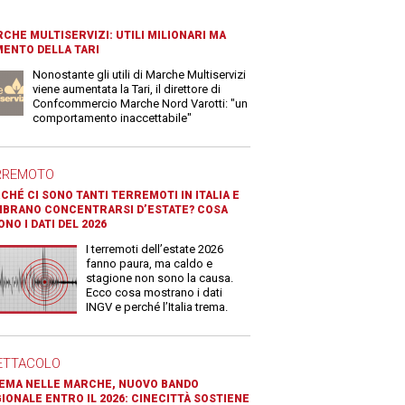
CHE MULTISERVIZI: UTILI MILIONARI MA
ENTO DELLA TARI
Nonostante gli utili di Marche Multiservizi
viene aumentata la Tari, il direttore di
Confcommercio Marche Nord Varotti: "un
comportamento inaccettabile"
RREMOTO
CHÉ CI SONO TANTI TERREMOTI IN ITALIA E
BRANO CONCENTRARSI D’ESTATE? COSA
ONO I DATI DEL 2026
I terremoti dell’estate 2026
fanno paura, ma caldo e
stagione non sono la causa.
Ecco cosa mostrano i dati
INGV e perché l’Italia trema.
ETTACOLO
EMA NELLE MARCHE, NUOVO BANDO
IONALE ENTRO IL 2026: CINECITTÀ SOSTIENE