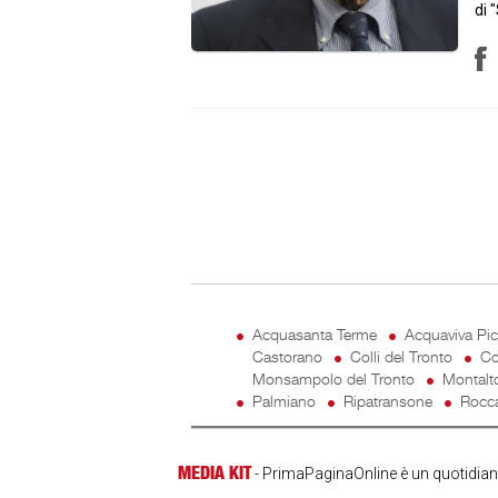
di 
Acquasanta Terme
Acquaviva Pi
Castorano
Colli del Tronto
Co
Monsampolo del Tronto
Montalt
Palmiano
Ripatransone
Rocca
MEDIA KIT
- PrimaPaginaOnline è un quotidiano 