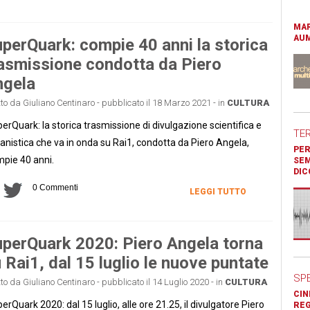
MAR
AUM
perQuark: compie 40 anni la storica
asmissione condotta da Piero
ngela
tto da Giuliano Centinaro - pubblicato il 18 Marzo 2021 - in
CULTURA
erQuark: la storica trasmissione di divulgazione scientifica e
TE
nistica che va in onda su Rai1, condotta da Piero Angela,
PER
pie 40 anni.
SEM
DIC
0 Commenti
LEGGI TUTTO
perQuark 2020: Piero Angela torna
 Rai1, dal 15 luglio le nuove puntate
SP
tto da Giuliano Centinaro - pubblicato il 14 Luglio 2020 - in
CULTURA
CIN
erQuark 2020: dal 15 luglio, alle ore 21.25, il divulgatore Piero
REG