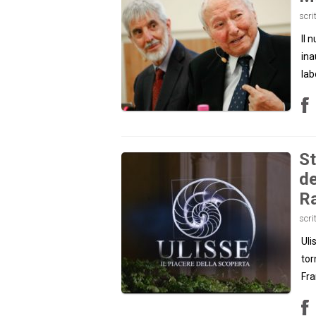
scri
Il 
ina
lab
St
de
Ra
scri
Uli
tor
Fra