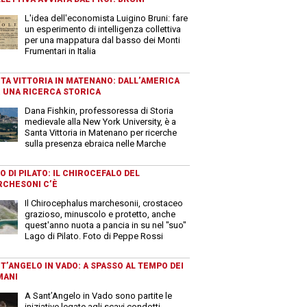
L'idea dell'economista Luigino Bruni: fare
un esperimento di intelligenza collettiva
per una mappatura dal basso dei Monti
Frumentari in Italia
TA VITTORIA IN MATENANO: DALL’AMERICA
 UNA RICERCA STORICA
Dana Fishkin, professoressa di Storia
medievale alla New York University, è a
Santa Vittoria in Matenano per ricerche
sulla presenza ebraica nelle Marche
O DI PILATO: IL CHIROCEFALO DEL
CHESONI C’È
Il Chirocephalus marchesonii, crostaceo
grazioso, minuscolo e protetto, anche
quest'anno nuota a pancia in su nel "suo"
Lago di Pilato. Foto di Peppe Rossi
T’ANGELO IN VADO: A SPASSO AL TEMPO DEI
MANI
A Sant’Angelo in Vado sono partite le
iniziative legate agli scavi condotti