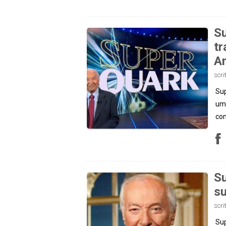
Su
tr
A
scri
Sup
uma
com
Su
su
scri
Sup