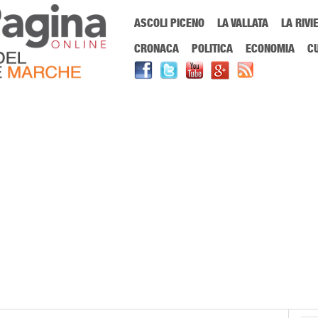
Menu Principale
ASCOLI PICENO
LA VALLATA
LA RIVI
Sei in:
PrimaPaginaOnline.it
Home
»
piero angela
CRONACA
POLITICA
ECONOMIA
C