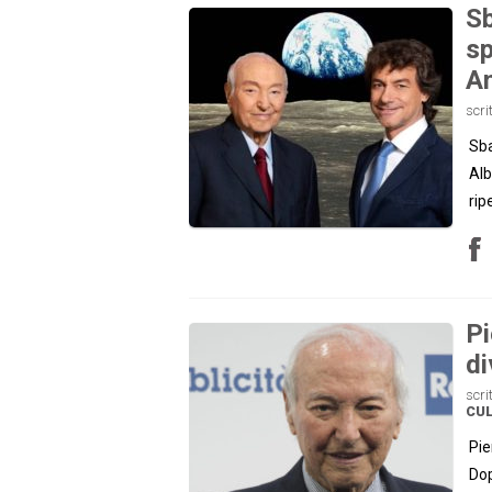
Sb
sp
A
scri
Sba
Alb
rip
Pi
di
scri
CU
Pie
Dop