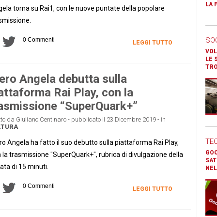
LA 
ela torna su Rai1, con le nuove puntate della popolare
smissione.
SO
0 Commenti
LEGGI TUTTO
VOL
LE 
TR
ero Angela debutta sulla
attaforma Rai Play, con la
asmissione “SuperQuark+”
tto da Giuliano Centinaro - pubblicato il 23 Dicembre 2019 - in
LTURA
TE
ro Angela ha fatto il suo debutto sulla piattaforma Rai Play,
GOO
 la trasmissione "SuperQuark+", rubrica di divulgazione della
SAT
ata di 15 minuti.
NEL
0 Commenti
LEGGI TUTTO