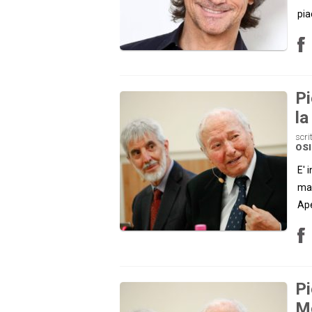
pia
Pi
la
scri
OS
E' 
man
Ape
Pi
Mo