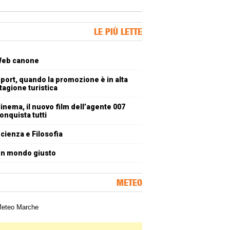
ner Slice
LE PIÙ LETTE
oli più letti
eb canone
port, quando la promozione è in alta
tagione turistica
inema, il nuovo film dell’agente 007
onquista tutti
cienza e Filosofia
n mondo giusto
METEO
a meteorologica delle Marche
ner Slice