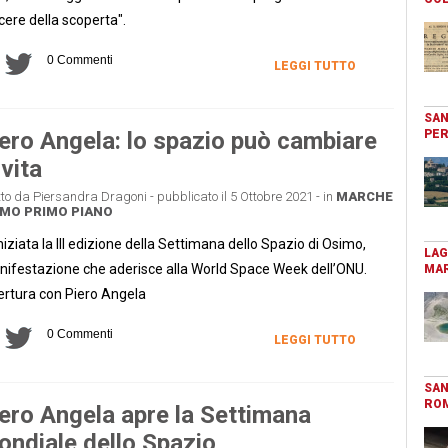
cere della scoperta".
0 Commenti
LEGGI TUTTO
SAN
ero Angela: lo spazio può cambiare
PER
 vita
tto da Piersandra Dragoni - pubblicato il 5 Ottobre 2021 - in
MARCHE
IMO
PRIMO PIANO
iniziata la III edizione della Settimana dello Spazio di Osimo,
LAG
ifestazione che aderisce alla World Space Week dell’ONU.
MAR
rtura con Piero Angela
0 Commenti
LEGGI TUTTO
SAN
RO
ero Angela apre la Settimana
ndiale dello Spazio