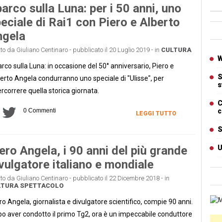
arco sulla Luna: per i 50 anni, uno
eciale di Rai1 con Piero e Alberto
Ban
ngela
tto da Giuliano Centinaro - pubblicato il 20 Luglio 2019 - in
CULTURA
Artic
W
rco sulla Luna: in occasione del 50° anniversario, Piero e
S
erto Angela condurranno uno speciale di "Ulisse", per
s
ercorrere quella storica giornata.
C
0 Commenti
c
LEGGI TUTTO
S
ero Angela, i 90 anni del più grande
U
vulgatore italiano e mondiale
tto da Giuliano Centinaro - pubblicato il 22 Dicembre 2018 - in
LTURA
SPETTACOLO
Cart
ro Angela, giornalista e divulgatore scientifico, compie 90 anni.
o aver condotto il primo Tg2, ora è un impeccabile conduttore
Ban