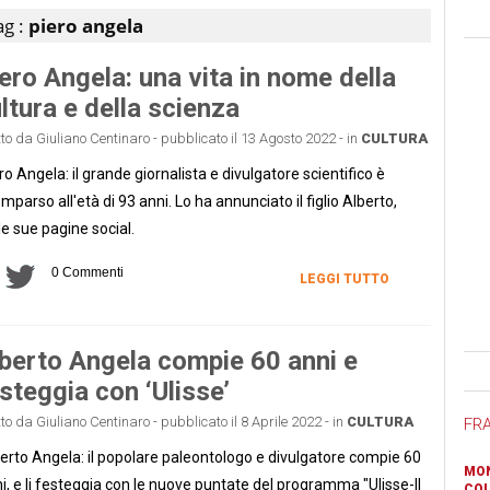
ag :
piero angela
ero Angela: una vita in nome della
ltura e della scienza
tto da Giuliano Centinaro - pubblicato il 13 Agosto 2022 - in
CULTURA
ro Angela: il grande giornalista e divulgatore scientifico è
mparso all'età di 93 anni. Lo ha annunciato il figlio Alberto,
le sue pagine social.
0 Commenti
LEGGI TUTTO
berto Angela compie 60 anni e
Ban
steggia con ‘Ulisse’
tto da Giuliano Centinaro - pubblicato il 8 Aprile 2022 - in
CULTURA
FR
erto Angela: il popolare paleontologo e divulgatore compie 60
MON
i, e li festeggia con le nuove puntate del programma "Ulisse-Il
COL