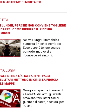
FILM ACADEMY DI MONTALTO
CIETÀ
I LUNGHI, PERCHÉ NON CONVIENE TOGLIERE
SCARPE: COME RIDURRE IL RISCHIO
OMBOSI
Nei voli lunghi l’immobilità
aumenta il rischio trombosi.
Ecco perché tenere scarpe
comode, muoversi e
riconoscere i sintomi.
CNOLOGIA
GLE RITIRA L’AI DA EARTH: I FALSI
ELLITARI METTONO IN CRISI LA FIDUCIA
LE MAPPE
Google sospende in meno di
24 ore l’AI di Earth: gli utenti
creavano falsi satellitari di
guerre e disastri, rischiosi per
l’Osint.