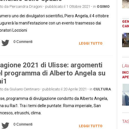
tto da Piersandra Dragoni - pubblicato il 1 Ottobre 2021 - in
OSIMO
numero uno dei divulgatori scientifici, Piero Angela, il 4 ottobre
GEN
ugurerà la manifestazione con un evento trasmesso dai
CAN
oratori Loccioni
0 Commenti
LEGGI TUTTO
agione 2021 di Ulisse: argomenti
LA
l programma di Alberto Angela su
INC
APE
i1
tto da Giuliano Centinaro - pubblicato il 20 Aprile 2021 - in
CULTURA
sse, programma di divulgazione condotto da Alberto Angela,
na su Rai1. Tra i temi delle puntate: Roma imperiale, San
ncesco, etruschi, clima.
TAS
0 Commenti
LEGGI TUTTO