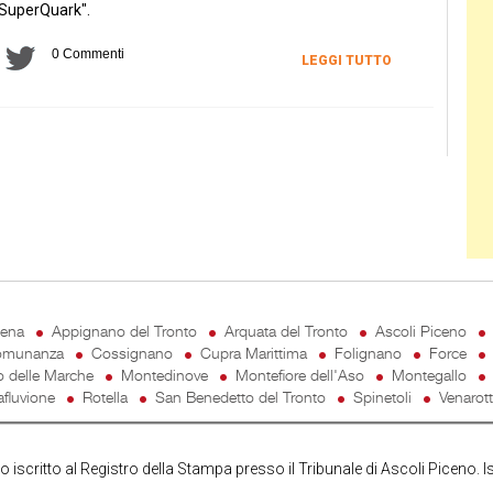
"SuperQuark".
0 Commenti
LEGGI TUTTO
cena
Appignano del Tronto
Arquata del Tronto
Ascoli Piceno
munanza
Cossignano
Cupra Marittima
Folignano
Force
o delle Marche
Montedinove
Montefiore dell'Aso
Montegallo
fluvione
Rotella
San Benedetto del Tronto
Spinetoli
Venarot
iscritto al Registro della Stampa presso il Tribunale di Ascoli Piceno. I