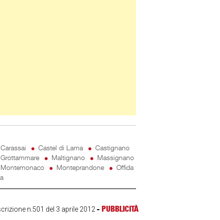
Carassai
Castel di Lama
Castignano
Grottammare
Maltignano
Massignano
Montemonaco
Monteprandone
Offida
ta
-
PUBBLICITÀ
scrizione n.501 del 3 aprile 2012