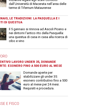
dall’Università di Macerata nell’area delle
terme di Tifernum Mataurense
NAIO, LE TRADIZIONI: LA PASQUELLA E I
TI DI QUESTUA
Il 5 gennaio si rinnova ad Ascoli Piceno e
nei dintorni l'antico rito della Pasquella:
una questua di casa in casa alla ricerca di
cibo e vino
VORO
ENTIVO LAVORO UNDER 35, DOMANDE
RTE: ESONERO FINO A 500 EURO AL MESE
Domande aperte per
stabilizzare gli under 35:
esonero contributivo fino a 500
euro al mese per 24 mesi.
Requisiti e procedura.
SE E FISCO