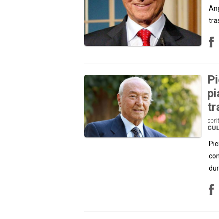
Ang
tra
Pi
pi
tr
scri
CU
Pie
con
dur