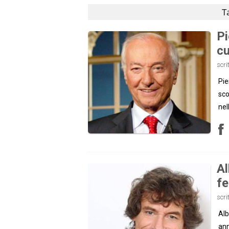
T
Pi
cu
scri
Pie
sco
nel
Al
fe
scri
Alb
ann