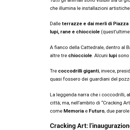
che illumina le installazioni artistiche
Dalle
terrazze e dai merli di Piazza
lupi, rane e chiocciole
(quest’ultime 
A fianco della Cattedrale, dentro al 
altre tre
chiocciole
. Alcuni
lupi
sono s
Tre
coccodrilli giganti
, invece, pres
quasi fossero dei guardiani del pozzo,
La leggenda narra che i coccodrilli, a
città; ma, nell’ambito di “Cracking A
come
Memoria
e
Futuro
, due parole
Cracking Art: l’inaugurazio