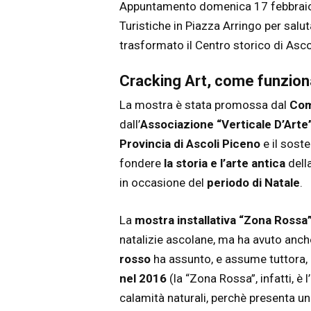
Appuntamento domenica 17 febbraio a
Turistiche in Piazza Arringo per salut
trasformato il Centro storico di Asco
Cracking Art, come funzion
La mostra è stata promossa dal
Com
dall’
Associazione “Verticale D’Arte
Provincia di Ascoli Piceno
e il sost
fondere
la storia e l’arte antica
dell
in occasione del
periodo di Natale
.
La
mostra installativa “Zona Rossa
natalizie ascolane, ma ha avuto anche
rosso
ha assunto, e assume tuttora, 
nel 2016
(la “Zona Rossa”, infatti, è 
calamità naturali, perchè presenta un a