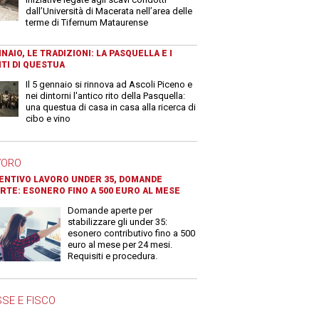
dall’Università di Macerata nell’area delle
terme di Tifernum Mataurense
NAIO, LE TRADIZIONI: LA PASQUELLA E I
TI DI QUESTUA
Il 5 gennaio si rinnova ad Ascoli Piceno e
nei dintorni l'antico rito della Pasquella:
una questua di casa in casa alla ricerca di
cibo e vino
VORO
ENTIVO LAVORO UNDER 35, DOMANDE
RTE: ESONERO FINO A 500 EURO AL MESE
Domande aperte per
stabilizzare gli under 35:
esonero contributivo fino a 500
euro al mese per 24 mesi.
Requisiti e procedura.
SE E FISCO