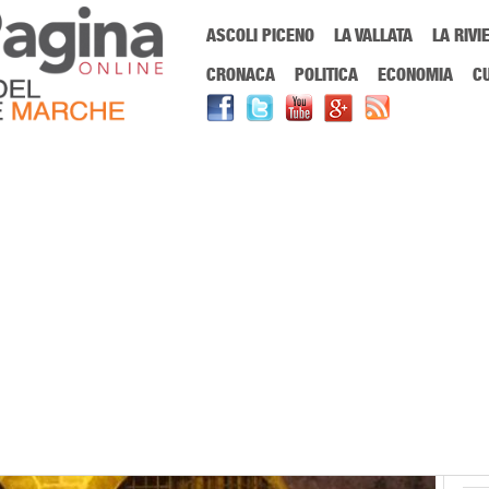
Menu Principale
ASCOLI PICENO
LA VALLATA
LA RIVI
Sei in:
PrimaPaginaOnline.it
Home
»
Ascoli Piceno
»
La Cracking Art s
CRONACA
POLITICA
ECONOMIA
C