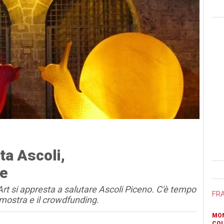
ta Ascoli,
Ban
e
t si appresta a salutare Ascoli Piceno. C'è tempo
FR
mostra e il crowdfunding.
MON
COL