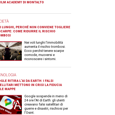
FILM ACADEMY DI MONTALTO
CIETÀ
I LUNGHI, PERCHÉ NON CONVIENE TOGLIERE
SCARPE: COME RIDURRE IL RISCHIO
OMBOSI
Nei voli lunghi l’immobilità
aumenta il rischio trombosi.
Ecco perché tenere scarpe
comode, muoversi e
riconoscere i sintomi.
CNOLOGIA
GLE RITIRA L’AI DA EARTH: I FALSI
ELLITARI METTONO IN CRISI LA FIDUCIA
LE MAPPE
Google sospende in meno di
24 ore l’AI di Earth: gli utenti
creavano falsi satellitari di
guerre e disastri, rischiosi per
l’Osint.