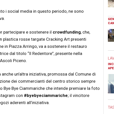
to i social media in questo periodo, ne sono
va.
GEN
CAN
 partecipare e sostenere il
crowdfunding
, che,
in plastica rosse targate Cracking Art presenti
he in Piazza Arringo, va a sostenere il restauro
ice dal titolo “Il Redentore”, presente nella
LA
 Ascoli Piceno.
INC
APE
a anche un’altra iniziativa, promossa dal Comune di
zione dei commercianti del centro storico sempre
olo Bye Bye Ciammariche che intende premiare la foto
Instagram con
#byebyeciammariche
; il vincitore
ozi aderenti all’iniziativa.
TAS