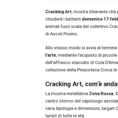
Articolo
Testo articolo principale
Cracking Art
, mostra itinerante che
chiuderà i battenti
domenica 17 feb
animali fuori scala del collettivo Cr
di Ascoli Piceno.
Allo stesso modo si avvia al termine 
l’arte
, mediante l’acquisto di piccole 
dell’affresco staccato di Cola D’Amatr
collezione della Pinacoteca Civica di
Cracking Art, com’è anda
La mostra installativa
Zona Rossa. C
centro storico del capoluogo ascolan
varia tipologia e dimensioni, targati
turisti di tutte le età.