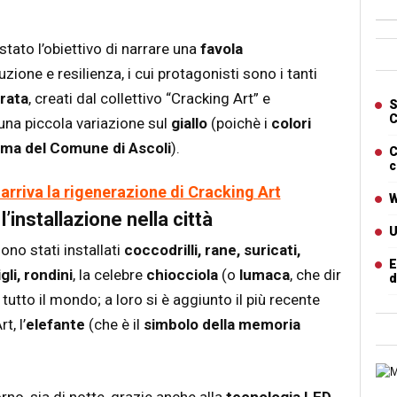
è stato l’obiettivo di narrare una
favola
Ban
ruzione e resilienza, i cui protagonisti sono i tanti
Artic
erata
, creati dal collettivo “Cracking Art” e
S
C
 una piccola variazione sul
giallo
(poichè i
colori
ma del Comune di Ascoli
).
C
c
arriva la rigenerazione di Cracking Art
W
’installazione nella città
U
sono stati installati
coccodrilli, rane, suricati,
E
gli, rondini
, la celebre
chiocciola
(o
lumaca
, che dir
d
 tutto il mondo; a loro si è aggiunto il più recente
t, l’
elefante
(che è il
simbolo della memoria
Cart
iorno, sia di notte, grazie anche alla
tecnologia LED