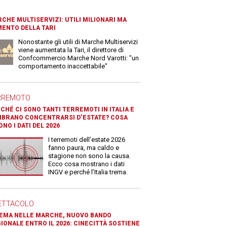
CHE MULTISERVIZI: UTILI MILIONARI MA
ENTO DELLA TARI
Nonostante gli utili di Marche Multiservizi
viene aumentata la Tari, il direttore di
Confcommercio Marche Nord Varotti: "un
comportamento inaccettabile"
RREMOTO
CHÉ CI SONO TANTI TERREMOTI IN ITALIA E
BRANO CONCENTRARSI D’ESTATE? COSA
ONO I DATI DEL 2026
I terremoti dell’estate 2026
fanno paura, ma caldo e
stagione non sono la causa.
Ecco cosa mostrano i dati
INGV e perché l’Italia trema.
ETTACOLO
EMA NELLE MARCHE, NUOVO BANDO
IONALE ENTRO IL 2026: CINECITTÀ SOSTIENE