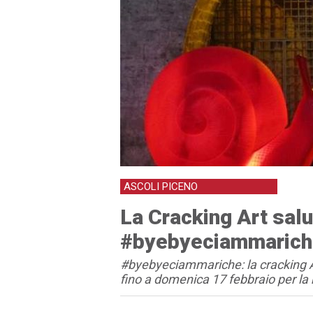
ASCOLI PICENO
La Cracking Art salu
#byebyeciammarich
#byebyeciammariche: la cracking Ar
fino a domenica 17 febbraio per la 