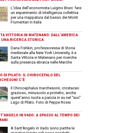
L'idea dell'economista Luigino Bruni: fare
un esperimento di intelligenza collettiva
per una mappatura dal basso dei Monti
Frumentari in Italia
TA VITTORIA IN MATENANO: DALL’AMERICA
 UNA RICERCA STORICA
Dana Fishkin, professoressa di Storia
medievale alla New York University, è a
Santa Vittoria in Matenano per ricerche
sulla presenza ebraica nelle Marche
O DI PILATO: IL CHIROCEFALO DEL
CHESONI C’È
Il Chirocephalus marchesonii, crostaceo
grazioso, minuscolo e protetto, anche
quest'anno nuota a pancia in su nel "suo"
Lago di Pilato. Foto di Peppe Rossi
T’ANGELO IN VADO: A SPASSO AL TEMPO DEI
MANI
A Sant’Angelo in Vado sono partite le
iniziative legate agli scavi condotti