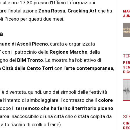
lle ore 17.30 presso l’Ufficio Informazioni
are l’installazione
Zona Rossa. Cracking Art
che ha
MAR
AUM
li Piceno per questi due mesi.
a
une di Ascoli Piceno
, curata e organizzata
”
con il patrocinio della
Regione Marche
, della
TE
egno del
BIM Tronto
. La mostra ha l’obiettivo di
PER
a
Città delle Cento Torri
con l’
arte contemporanea
,
SEM
DIC
”
è diventata, quindi, uno dei simboli delle festività
 l’intento di simboleggiare il contrasto che il
colore
dopo il
terremoto che ha ferito il territorio piceno
l’area inaccessibile di una città che è stata colpita da
SP
CIN
lto rischio di crolli o frane).
REG