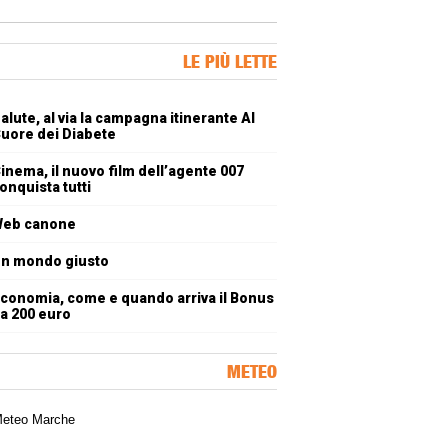
ner Slice
LE PIÙ LETTE
oli più letti
alute, al via la campagna itinerante Al
uore dei Diabete
inema, il nuovo film dell’agente 007
onquista tutti
eb canone
n mondo giusto
conomia, come e quando arriva il Bonus
a 200 euro
METEO
a meteorologica delle Marche