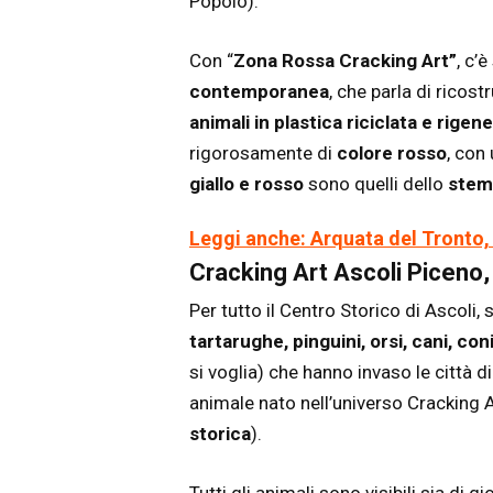
Popolo).
Con “
Zona Rossa Cracking Art”
, c’
contemporanea
, che parla di ricost
animali in plastica riciclata e rigen
rigorosamente di
colore rosso
, con
giallo e rosso
sono quelli dello
stem
Leggi anche: Arquata del Tronto, 
Cracking Art Ascoli Piceno, l
Per tutto il Centro Storico di Ascoli, 
tartarughe, pinguini, orsi, cani, coni
si voglia) che hanno invaso le città di
animale nato nell’universo Cracking Ar
storica
).
Tutti gli animali sono visibili sia di g