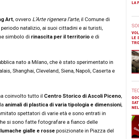
LA 
g Art
, ovvero
L’Arte rigenera l’arte,
il Comune di
SO
eriodo natalizio, ai suoi cittadini e ai turisti,
VOL
me simbolo di
rinascita per il territorio
e di
LE 
TR
ubblica nato a Milano, che è stato sperimentato in
alais, Shanghai, Cleveland, Siena, Napoli, Caserta e
TE
a coinvolto tutto il
Centro Storico
di Ascoli Piceno
,
GOO
SAT
da
animali di plastica di varia tipologia e dimensioni
,
NEL
mitato spettatori di varie età e sono entrati in
he si sono fatte fotografare a fianco delle
e
lumache gialle e rosse
posizionate in Piazza del