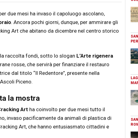
 per due mesi ha invaso il capoluogo ascolano,
braio
. Ancora pochi giorni, dunque, per ammirare gli
acking Art che abitano da dicembre nel centro storico
SAN
PER
la raccolta fondi, sotto lo slogan
L’Arte rigenera
rane rosse, che servirà per finanziare il restauro
ice dal titolo “Il Redentore”, presente nella
LAG
 Ascoli Piceno.
MAR
ta la mostra
racking Art
ha coinvolto per due mesi tutto il
o, invaso pacificamente da animali di plastica di
SAN
RO
 Cracking Art, che hanno entusiasmato cittadini e