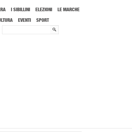
ERA
I SIBILLINI
ELEZIONI
LE MARCHE
aluta Ascoli, #byebyeciammariche
ULTURA
EVENTI
SPORT