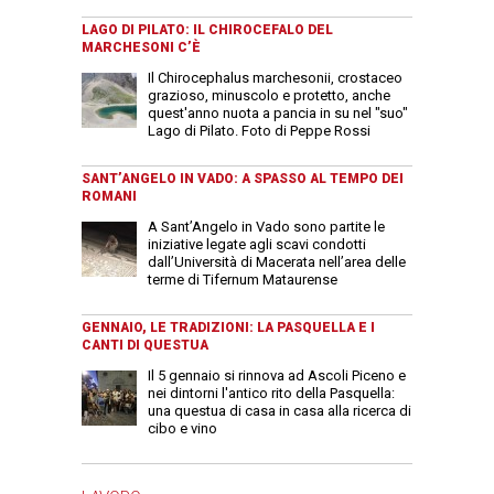
LAGO DI PILATO: IL CHIROCEFALO DEL
MARCHESONI C’È
Il Chirocephalus marchesonii, crostaceo
grazioso, minuscolo e protetto, anche
quest'anno nuota a pancia in su nel "suo"
Lago di Pilato. Foto di Peppe Rossi
SANT’ANGELO IN VADO: A SPASSO AL TEMPO DEI
ROMANI
A Sant’Angelo in Vado sono partite le
iniziative legate agli scavi condotti
dall’Università di Macerata nell’area delle
terme di Tifernum Mataurense
GENNAIO, LE TRADIZIONI: LA PASQUELLA E I
CANTI DI QUESTUA
Il 5 gennaio si rinnova ad Ascoli Piceno e
nei dintorni l'antico rito della Pasquella:
una questua di casa in casa alla ricerca di
cibo e vino