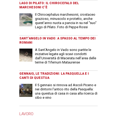
LAGO DI PILATO: IL CHIROCEFALO DEL
MARCHESONI C’È
Il Chirocephalus marchesonii, crostaceo
grazioso, minuscolo e protetto, anche
quest'anno nuota a pancia in su nel "suo"
Lago di Pilato. Foto di Peppe Rossi
SANT’ANGELO IN VADO: A SPASSO AL TEMPO DEI
ROMANI
A Sant’Angelo in Vado sono partite le
iniziative legate agli scavi condotti
dall’Università di Macerata nell’area delle
terme di Tifernum Mataurense
GENNAIO, LE TRADIZIONI: LA PASQUELLA E I
CANTI DI QUESTUA
Il 5 gennaio si rinnova ad Ascoli Piceno e
nei dintorni l'antico rito della Pasquella:
una questua di casa in casa alla ricerca di
cibo e vino
LAVORO