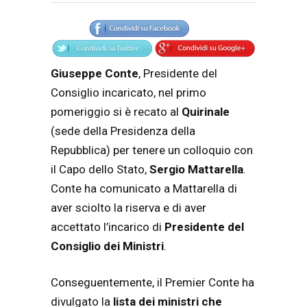
Articolo
Testo articolo principale
Giuseppe Conte
, Presidente del
Consiglio incaricato, nel primo
pomeriggio si è recato al
Quirinale
(sede della Presidenza della
Repubblica) per tenere un colloquio con
il Capo dello Stato,
Sergio Mattarella
.
Conte ha comunicato a Mattarella di
aver sciolto la riserva e di aver
accettato l’incarico di
Presidente del
Consiglio dei Ministri
.
Conseguentemente, il Premier Conte ha
divulgato la
lista dei ministri che