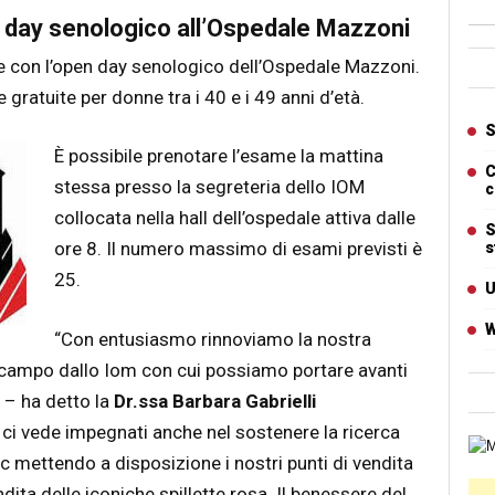
day senologico all’Ospedale Mazzoni
Ban
 con l’open day senologico dell’Ospedale Mazzoni.
gratuite per donne tra i 40 e i 49 anni d’età.
Artic
S
È possibile prenotare l’esame la mattina
C
stessa presso la segreteria dello IOM
c
collocata nella hall dell’ospedale attiva dalle
S
ore 8. Il numero massimo di esami previsti è
s
25.
U
W
“Con entusiasmo rinnoviamo la nostra
n campo dallo Iom con cui possiamo portare avanti
e – ha detto la
Dr.ssa Barbara Gabrielli
ci vede impegnati anche nel sostenere la ricerca
Cart
c mettendo a disposizione i nostri punti di vendita
Ban
dita delle iconiche spillette rosa. Il benessere del