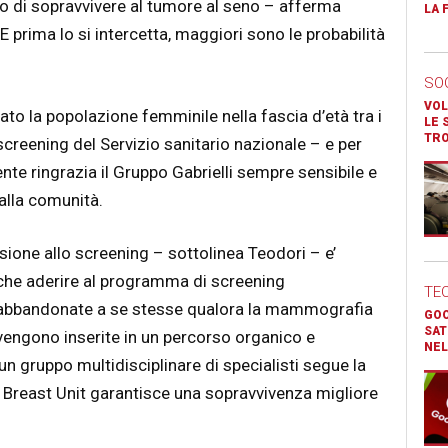
lo di sopravvivere al tumore al seno – afferma
LA 
 prima lo si intercetta, maggiori sono le probabilità
SO
VOL
zzato la popolazione femminile nella fascia d’età tra i
LE 
TR
creening del Servizio sanitario nazionale – e per
nte ringrazia il Gruppo Gabrielli sempre sensibile e
 alla comunità.
ione allo screening – sottolinea Teodori – e’
 che aderire al programma di screening
TE
abbandonate a se stesse qualora la mammografia
GOO
SAT
engono inserite in un percorso organico e
NEL
n gruppo multidisciplinare di specialisti segue la
a Breast Unit garantisce una sopravvivenza migliore