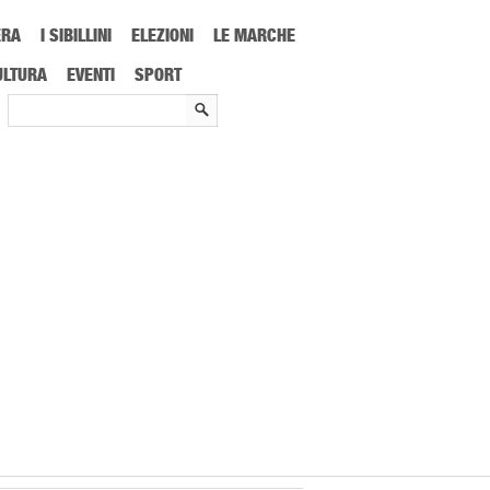
ERA
I SIBILLINI
ELEZIONI
LE MARCHE
uardo Prevenzione, l’iniziativa sui tumori femminili
ULTURA
EVENTI
SPORT