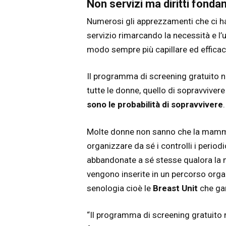
Non servizi ma diritti fonda
Numerosi gli apprezzamenti che ci ha
servizio rimarcando la necessità e l’ut
modo sempre più capillare ed efficac
Il programma di screening gratuito n
tutte le donne, quello di sopravviver
sono le probabilità di sopravvivere
.
Molte donne non sanno che la mammog
organizzare da sé i controlli i period
abbandonate a sé stesse qualora la
vengono inserite in un percorso organ
senologia cioè le
Breast Unit
che gar
“Il programma di screening gratuito n