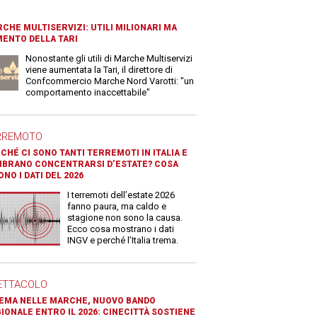
CHE MULTISERVIZI: UTILI MILIONARI MA
ENTO DELLA TARI
Nonostante gli utili di Marche Multiservizi
viene aumentata la Tari, il direttore di
Confcommercio Marche Nord Varotti: "un
comportamento inaccettabile"
RREMOTO
CHÉ CI SONO TANTI TERREMOTI IN ITALIA E
BRANO CONCENTRARSI D’ESTATE? COSA
ONO I DATI DEL 2026
I terremoti dell’estate 2026
fanno paura, ma caldo e
stagione non sono la causa.
Ecco cosa mostrano i dati
INGV e perché l’Italia trema.
ETTACOLO
EMA NELLE MARCHE, NUOVO BANDO
IONALE ENTRO IL 2026: CINECITTÀ SOSTIENE