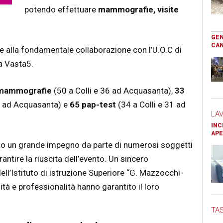
potendo effettuare
mammografie, visite
GEN
CAN
ie alla fondamentale collaborazione con l’U.O.C di
a Vasta5.
mammografie
(50 a Colli e 36 ad Acquasanta),
33
4 ad Acquasanta) e
65 pap-test
(34 a Colli e 31 ad
LA
INC
APE
to un grande impegno da parte di numerosi soggetti
antire la riuscita dell’evento. Un sincero
ll’Istituto di istruzione Superiore “G. Mazzocchi-
tà e professionalità hanno garantito il loro
TAS