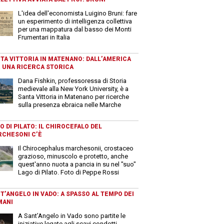
L'idea dell'economista Luigino Bruni: fare
un esperimento di intelligenza collettiva
per una mappatura dal basso dei Monti
Frumentari in Italia
TA VITTORIA IN MATENANO: DALL’AMERICA
 UNA RICERCA STORICA
Dana Fishkin, professoressa di Storia
medievale alla New York University, è a
Santa Vittoria in Matenano per ricerche
sulla presenza ebraica nelle Marche
O DI PILATO: IL CHIROCEFALO DEL
CHESONI C’È
Il Chirocephalus marchesonii, crostaceo
grazioso, minuscolo e protetto, anche
quest'anno nuota a pancia in su nel "suo"
Lago di Pilato. Foto di Peppe Rossi
T’ANGELO IN VADO: A SPASSO AL TEMPO DEI
MANI
A Sant’Angelo in Vado sono partite le
iniziative legate agli scavi condotti