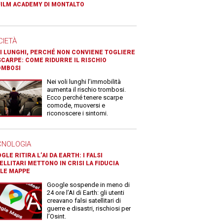
FILM ACADEMY DI MONTALTO
CIETÀ
I LUNGHI, PERCHÉ NON CONVIENE TOGLIERE
SCARPE: COME RIDURRE IL RISCHIO
OMBOSI
Nei voli lunghi l’immobilità
aumenta il rischio trombosi.
Ecco perché tenere scarpe
comode, muoversi e
riconoscere i sintomi.
CNOLOGIA
GLE RITIRA L’AI DA EARTH: I FALSI
ELLITARI METTONO IN CRISI LA FIDUCIA
LE MAPPE
Google sospende in meno di
24 ore l’AI di Earth: gli utenti
creavano falsi satellitari di
guerre e disastri, rischiosi per
l’Osint.