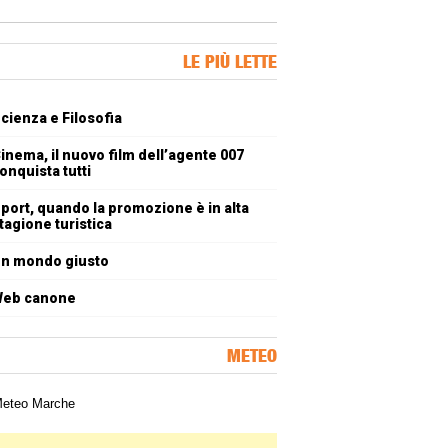
ner Slice
LE PIÙ LETTE
oli più letti
cienza e Filosofia
inema, il nuovo film dell’agente 007
onquista tutti
port, quando la promozione è in alta
tagione turistica
n mondo giusto
eb canone
METEO
a meteorologica delle Marche
ner Slice