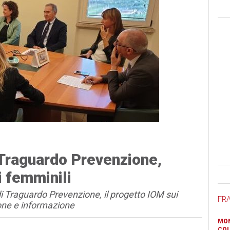
Traguardo Prevenzione,
Ban
ri femminili
di Traguardo Prevenzione, il progetto IOM sui
FR
ione e informazione
MON
COL