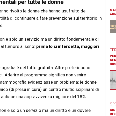
mentali per tutte le donne
nno rivolto le donne che hanno usufruito del
MAR
AUM
ilità di continuare a fare prevenzione sul territorio in
e.
on e solo un servizio ma un diritto fondamentale di
e al tumore al seno:
prima lo si intercetta, maggiori
TE
PER
SEM
DIC
rafia è del tutto gratuita. Altre preferiscono
ici. Aderire al programma significa non venire
 mammografia evidenziasse un problema: le donne
ico (di presa in cura) un centro multidisciplinare di
antisce una sopravvivenza migliore del 18%.
SP
on è solo un servizio ma un diritto e un dovere
CIN
REG