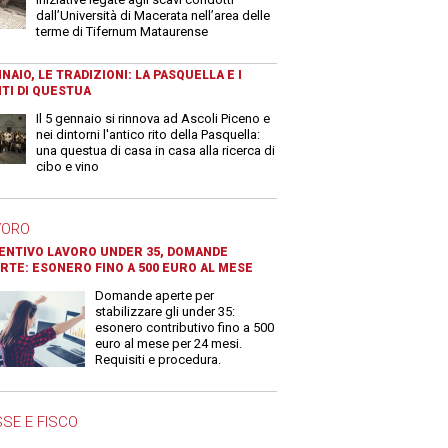
dall’Università di Macerata nell’area delle
terme di Tifernum Mataurense
NAIO, LE TRADIZIONI: LA PASQUELLA E I
TI DI QUESTUA
Il 5 gennaio si rinnova ad Ascoli Piceno e
nei dintorni l'antico rito della Pasquella:
una questua di casa in casa alla ricerca di
cibo e vino
VORO
ENTIVO LAVORO UNDER 35, DOMANDE
RTE: ESONERO FINO A 500 EURO AL MESE
Domande aperte per
stabilizzare gli under 35:
esonero contributivo fino a 500
euro al mese per 24 mesi.
Requisiti e procedura.
SE E FISCO