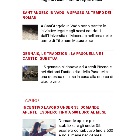
SANT’ANGELO IN VADO: A SPASSO AL TEMPO DEI
ROMANI
A Sant’Angelo in Vado sono partite le
iniziative legate agli scavi condotti
dall’Università di Macerata nell’area delle
terme di Tifernum Mataurense
GENNAIO, LE TRADIZIONI: LA PASQUELLA E I
CANTI DI QUESTUA
Il 5 gennaio si rinnova ad Ascoli Piceno e
nei dintorni l'antico rito della Pasquella:
una questua di casa in casa alla ricerca di
cibo e vino
LAVORO
INCENTIVO LAVORO UNDER 35, DOMANDE
APERTE: ESONERO FINO A 500 EURO AL MESE
Domande aperte per
stabilizzare gli under 35:
esonero contributivo fino a 500
euro al mese per 24 mesi.