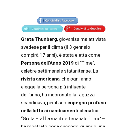
Articolo
Testo articolo principale
Greta Thunberg
, giovanissima attivista
svedese per il clima (il 3 gennaio
compirà 17 anni), è stata eletta come
Persona dell’Anno 2019
di “Time”,
celebre settimanale statunitense. La
rivista americana
, che ogni anno
elegge la persona più influente
dell’anno, ha incoronato la ragazza
scandinava, per il suo
impegno profuso
nella lotta ai cambiamenti climatici
.
“Greta – afferma il settimanale ‘Time’ –
ha mostrato cosa succede, quando una