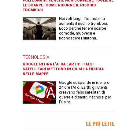
VOLI LUNGHI, PERCHÉ NON CONVIENE TOGLIERE
LE SCARPE: COME RIDURRE IL RISCHIO
TROMBOSI
Nei voli lunghi l’immobilità
aumenta il rischio trombosi.
Ecco perché tenere scarpe
comode, muoversi e
riconoscere i sintomi.
TECNOLOGIA
GOOGLE RITIRA L’AI DA EARTH: I FALSI
SATELLITARI METTONO IN CRISI LA FIDUCIA
NELLE MAPPE
Google sospende in meno di
24 ore l’AI di Earth: gli utenti
creavano falsi satellitari di
guerre e disastri, rischiosi per
l’Osint.
Banner Slice
LE PIÙ LETTE