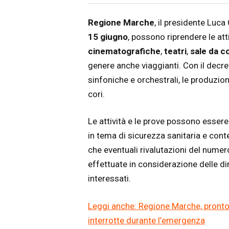
Articolo
Testo articolo principale
Regione Marche
, il presidente Luca 
15 giugno
, possono riprendere le atti
cinematografiche
,
teatri
,
sale da c
genere anche viaggianti. Con il decret
sinfoniche e orchestrali, le produzioni
cori.
Le attività e le prove possono essere 
in tema di sicurezza sanitaria e conte
che eventuali rivalutazioni del nume
effettuate in considerazione delle di
interessati.
Leggi anche: Regione Marche, pronto 
interrotte durante l’emergenza