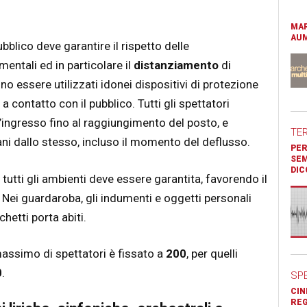
MAR
AUM
ubblico deve garantire il rispetto delle
ntali ed in particolare il
distanziamento
di
o essere utilizzati idonei dispositivi di protezione
 a contatto con il pubblico. Tutti gli spettatori
ingresso fino al raggiungimento del posto, e
TE
ni dallo stesso, incluso il momento del deflusso.
PER
SEM
DIC
 tutti gli ambienti deve essere garantita, favorendo il
. Nei guardaroba, gli indumenti e oggetti personali
hetti porta abiti.
massimo di spettatori è fissato a
200
, per quelli
0
.
SP
CIN
REG