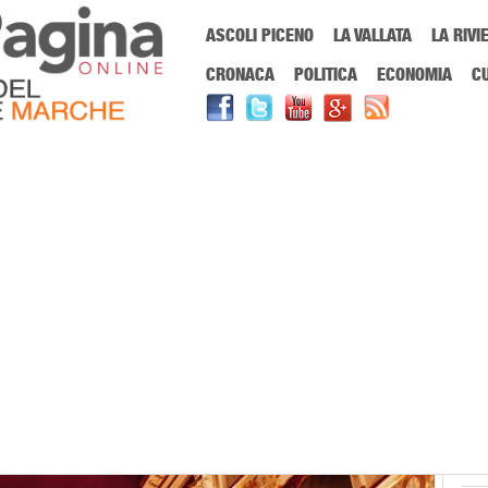
Menu Principale
ASCOLI PICENO
LA VALLATA
LA RIVI
Sei in:
PrimaPaginaOnline.it
Home
»
Le Marche
»
Regione Marche, da og
CRONACA
POLITICA
ECONOMIA
C