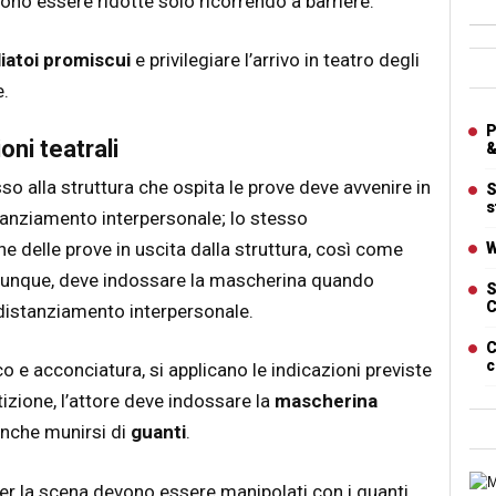
ono essere ridotte solo ricorrendo a barriere.
liatoi promiscui
e privilegiare l’arrivo in teatro degli
Ban
e.
Artic
P
oni teatrali
&
sso alla struttura che ospita le prove deve avvenire in
S
s
tanziamento interpersonale; lo stesso
e delle prove in uscita dalla struttura, così come
W
omunque, deve indossare la mascherina quando
S
C
l distanziamento interpersonale.
C
c
co e acconciatura, si applicano le indicazioni previste
stizione, l’attore deve indossare la
mascherina
 anche munirsi di
guanti
.
Cart
per la scena devono essere manipolati con i guanti