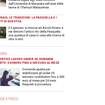
dall’Università di Macerata nell’area delle
terme di Tifernum Mataurense
NAIO, LE TRADIZIONI: LA PASQUELLA E I
TI DI QUESTUA
Il 5 gennaio si rinnova ad Ascoli Piceno e
nei dintorni l'antico rito della Pasquella:
una questua di casa in casa alla ricerca di
cibo e vino
VORO
ENTIVO LAVORO UNDER 35, DOMANDE
RTE: ESONERO FINO A 500 EURO AL MESE
Domande aperte per
stabilizzare gli under 35:
esonero contributivo fino a 500
euro al mese per 24 mesi.
Requisiti e procedura.
SE E FISCO