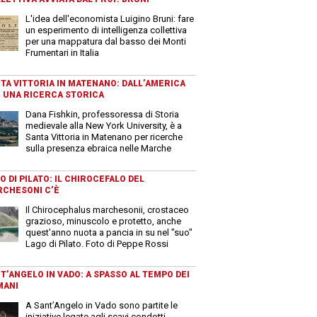
L'idea dell'economista Luigino Bruni: fare
un esperimento di intelligenza collettiva
per una mappatura dal basso dei Monti
Frumentari in Italia
TA VITTORIA IN MATENANO: DALL’AMERICA
 UNA RICERCA STORICA
Dana Fishkin, professoressa di Storia
medievale alla New York University, è a
Santa Vittoria in Matenano per ricerche
sulla presenza ebraica nelle Marche
O DI PILATO: IL CHIROCEFALO DEL
CHESONI C’È
Il Chirocephalus marchesonii, crostaceo
grazioso, minuscolo e protetto, anche
quest'anno nuota a pancia in su nel "suo"
Lago di Pilato. Foto di Peppe Rossi
T’ANGELO IN VADO: A SPASSO AL TEMPO DEI
MANI
A Sant’Angelo in Vado sono partite le
iniziative legate agli scavi condotti