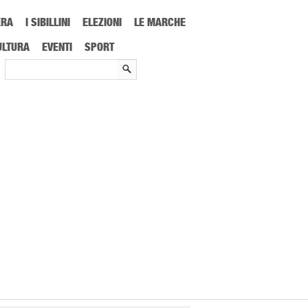
ERA
I SIBILLINI
ELEZIONI
LE MARCHE
gi possono ripartire gli spettacoli. Ecco tutte le regole
ULTURA
EVENTI
SPORT