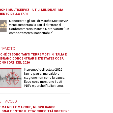
CHE MULTISERVIZI: UTILI MILIONARI MA
ENTO DELLA TARI
Nonostante gli utili di Marche Multiservizi
viene aumentata la Tari, il direttore di
Confcommercio Marche Nord Varotti: "un
comportamento inaccettabile"
RREMOTO
CHÉ CI SONO TANTI TERREMOTI IN ITALIA E
BRANO CONCENTRARSI D’ESTATE? COSA
ONO I DATI DEL 2026
I terremoti dell’estate 2026
fanno paura, ma caldo e
stagione non sono la causa.
Ecco cosa mostrano i dati
INGV e perché l’Italia trema.
ETTACOLO
EMA NELLE MARCHE, NUOVO BANDO
IONALE ENTRO IL 2026: CINECITTÀ SOSTIENE