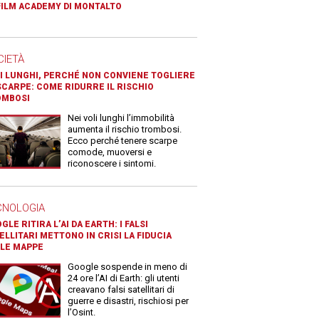
FILM ACADEMY DI MONTALTO
CIETÀ
I LUNGHI, PERCHÉ NON CONVIENE TOGLIERE
SCARPE: COME RIDURRE IL RISCHIO
OMBOSI
Nei voli lunghi l’immobilità
aumenta il rischio trombosi.
Ecco perché tenere scarpe
comode, muoversi e
riconoscere i sintomi.
CNOLOGIA
GLE RITIRA L’AI DA EARTH: I FALSI
ELLITARI METTONO IN CRISI LA FIDUCIA
LE MAPPE
Google sospende in meno di
24 ore l’AI di Earth: gli utenti
creavano falsi satellitari di
guerre e disastri, rischiosi per
l’Osint.