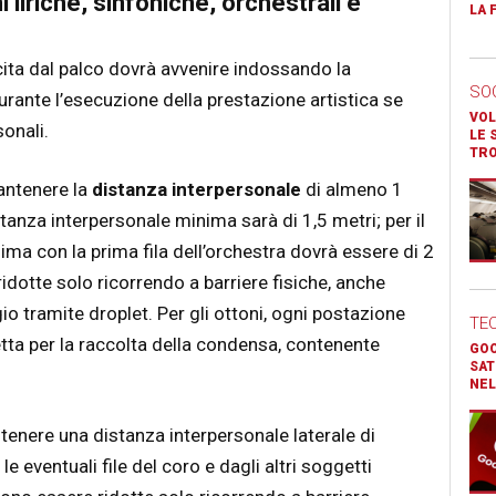
 liriche, sinfoniche, orchestrali e
LA 
uscita dal palco dovrà avvenire indossando la
SO
rante l’esecuzione della prestazione artistica se
VOL
onali.
LE 
TR
antenere la
distanza interpersonale
di almeno 1
istanza interpersonale minima sarà di 1,5 metri; per il
ima con la prima fila dell’orchestra dovrà essere di 2
idotte solo ricorrendo a barriere fisiche, anche
io tramite droplet. Per gli ottoni, ogni postazione
TE
tta per la raccolta della condensa, contenente
GOO
SAT
NEL
enere una distanza interpersonale laterale di
 eventuali file del coro e dagli altri soggetti