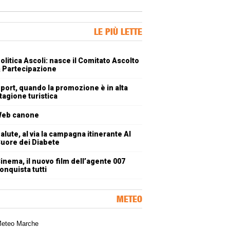
ner Slice
LE PIÙ LETTE
oli più letti
olitica Ascoli: nasce il Comitato Ascolto
 Partecipazione
port, quando la promozione è in alta
tagione turistica
eb canone
alute, al via la campagna itinerante Al
uore dei Diabete
inema, il nuovo film dell’agente 007
onquista tutti
METEO
a meteorologica delle Marche