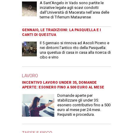
A Sant’Angelo in Vado sono partite le
iniziative legate agli scavi condotti
dall’Università di Macerata nell’area delle
terme di Tifernum Mataurense
GENNAIO, LE TRADIZIONI: LA PASQUELLA E I
CANTI DI QUESTUA
Il 5 gennaio si rinnova ad Ascoli Piceno e
nei dintorni l'antico rito della Pasquella:
una questua di casa in casa alla ricerca di
cibo e vino
LAVORO
INCENTIVO LAVORO UNDER 35, DOMANDE
APERTE: ESONERO FINO A 500 EURO AL MESE
Domande aperte per
stabilizzare gli under 35:
esonero contributivo fino a 500
euro al mese per 24 mesi.
Requisiti e procedura.
TASSE E FISCO