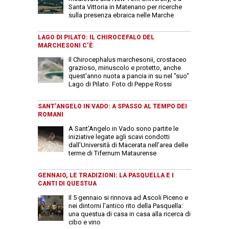
Santa Vittoria in Matenano per ricerche
sulla presenza ebraica nelle Marche
LAGO DI PILATO: IL CHIROCEFALO DEL
MARCHESONI C’È
Il Chirocephalus marchesonii, crostaceo
grazioso, minuscolo e protetto, anche
quest'anno nuota a pancia in su nel "suo"
Lago di Pilato. Foto di Peppe Rossi
SANT’ANGELO IN VADO: A SPASSO AL TEMPO DEI
ROMANI
A Sant’Angelo in Vado sono partite le
iniziative legate agli scavi condotti
dall’Università di Macerata nell’area delle
terme di Tifernum Mataurense
GENNAIO, LE TRADIZIONI: LA PASQUELLA E I
CANTI DI QUESTUA
Il 5 gennaio si rinnova ad Ascoli Piceno e
nei dintorni l'antico rito della Pasquella:
una questua di casa in casa alla ricerca di
cibo e vino