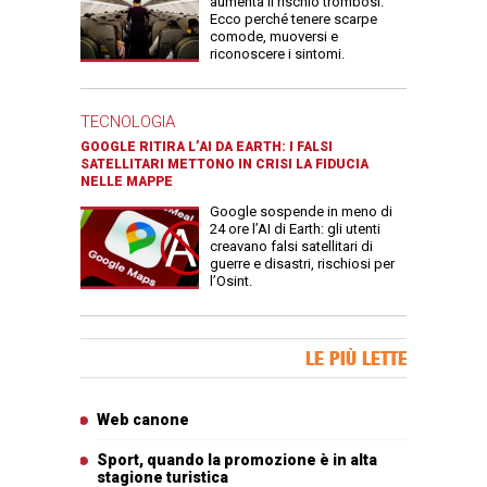
aumenta il rischio trombosi.
Ecco perché tenere scarpe
comode, muoversi e
riconoscere i sintomi.
TECNOLOGIA
GOOGLE RITIRA L’AI DA EARTH: I FALSI
SATELLITARI METTONO IN CRISI LA FIDUCIA
NELLE MAPPE
Google sospende in meno di
24 ore l’AI di Earth: gli utenti
creavano falsi satellitari di
guerre e disastri, rischiosi per
l’Osint.
Banner Slice
LE PIÙ LETTE
Articoli più letti
Web canone
Sport, quando la promozione è in alta
stagione turistica