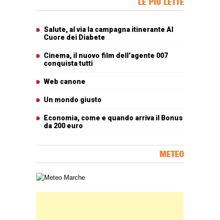
LE PIÙ LETTE
Articoli più letti
Salute, al via la campagna itinerante Al
Cuore dei Diabete
Cinema, il nuovo film dell’agente 007
conquista tutti
Web canone
Un mondo giusto
Economia, come e quando arriva il Bonus
da 200 euro
METEO
Carta meteorologica delle Marche
Banner Slice