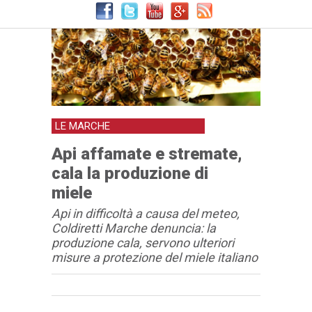
LE MARCHE
Api affamate e stremate,
cala la produzione di
miele
Api in difficoltà a causa del meteo,
Coldiretti Marche denuncia: la
produzione cala, servono ulteriori
misure a protezione del miele italiano
Articolo
Testo articolo principale