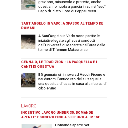
grazioso, minuscolo e protetto, anche
quest'anno nuota a pancia in su nel "suo"
Lago di Pilato. Foto di Peppe Rossi
SANT’ANGELO IN VADO: A SPASSO AL TEMPO DEI
ROMANI
A Sant’Angelo in Vado sono partite le
iniziative legate agli scavi condotti
dall’Università di Macerata nell’area delle
terme di Tifernum Mataurense
GENNAIO, LE TRADIZIONI: LA PASQUELLA E I
CANTI DI QUESTUA
Il 5 gennaio si rinnova ad Ascoli Piceno e
nei dintorni l'antico rito della Pasquella:
una questua di casa in casa alla ricerca di
cibo e vino
LAVORO
INCENTIVO LAVORO UNDER 35, DOMANDE
APERTE: ESONERO FINO A 500 EURO AL MESE
Domande aperte per