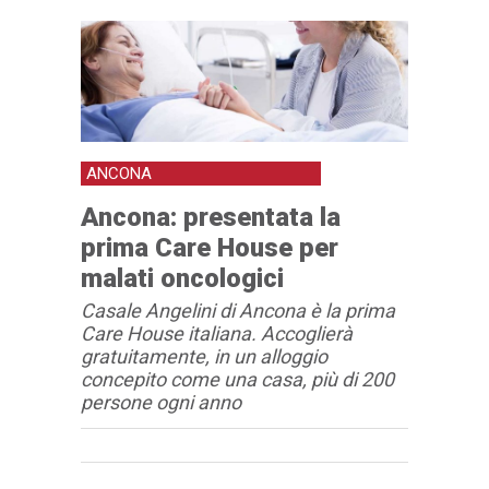
ANCONA
Ancona: presentata la
prima Care House per
malati oncologici
Casale Angelini di Ancona è la prima
Care House italiana. Accoglierà
gratuitamente, in un alloggio
concepito come una casa, più di 200
persone ogni anno
Articolo
Testo articolo principale