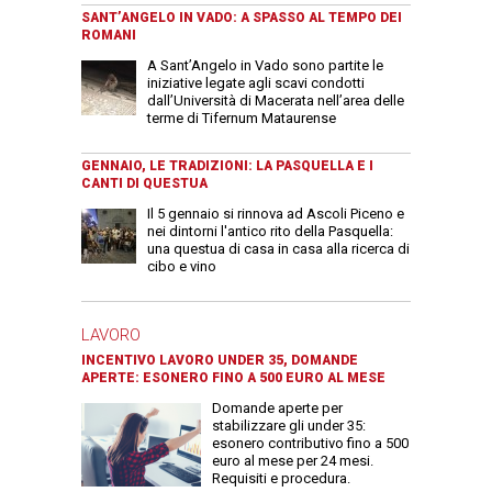
SANT’ANGELO IN VADO: A SPASSO AL TEMPO DEI
ROMANI
A Sant’Angelo in Vado sono partite le
iniziative legate agli scavi condotti
dall’Università di Macerata nell’area delle
terme di Tifernum Mataurense
GENNAIO, LE TRADIZIONI: LA PASQUELLA E I
CANTI DI QUESTUA
Il 5 gennaio si rinnova ad Ascoli Piceno e
nei dintorni l'antico rito della Pasquella:
una questua di casa in casa alla ricerca di
cibo e vino
LAVORO
INCENTIVO LAVORO UNDER 35, DOMANDE
APERTE: ESONERO FINO A 500 EURO AL MESE
Domande aperte per
stabilizzare gli under 35:
esonero contributivo fino a 500
euro al mese per 24 mesi.
Requisiti e procedura.