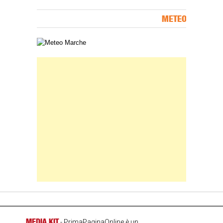
METEO
Carta meteorologica delle Marche
Banner Slice
MEDIA KIT
- PrimaPaginaOnline è un