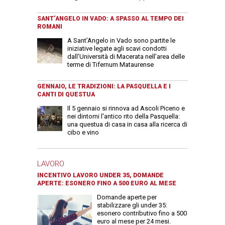
SANT’ANGELO IN VADO: A SPASSO AL TEMPO DEI
ROMANI
A Sant’Angelo in Vado sono partite le
iniziative legate agli scavi condotti
dall’Università di Macerata nell’area delle
terme di Tifernum Mataurense
GENNAIO, LE TRADIZIONI: LA PASQUELLA E I
CANTI DI QUESTUA
Il 5 gennaio si rinnova ad Ascoli Piceno e
nei dintorni l'antico rito della Pasquella:
una questua di casa in casa alla ricerca di
cibo e vino
LAVORO
INCENTIVO LAVORO UNDER 35, DOMANDE
APERTE: ESONERO FINO A 500 EURO AL MESE
Domande aperte per
stabilizzare gli under 35:
esonero contributivo fino a 500
euro al mese per 24 mesi.