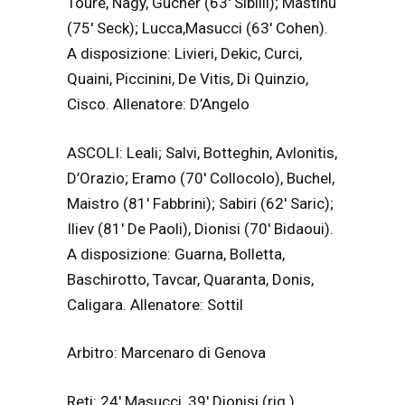
Tourè, Nagy, Gucher (63′ Sibilli); Mastinu
(75′ Seck); Lucca,Masucci (63′ Cohen).
A disposizione: Livieri, Dekic, Curci,
Quaini, Piccinini, De Vitis, Di Quinzio,
Cisco. Allenatore: D’Angelo
ASCOLI: Leali; Salvi, Botteghin, Avlonitis,
D’Orazio; Eramo (70′ Collocolo), Buchel,
Maistro (81′ Fabbrini); Sabiri (62′ Saric);
Iliev (81′ De Paoli), Dionisi (70′ Bidaoui).
A disposizione: Guarna, Bolletta,
Baschirotto, Tavcar, Quaranta, Donis,
Caligara. Allenatore: Sottil
Arbitro: Marcenaro di Genova
Reti: 24′ Masucci, 39′ Dionisi (rig.)