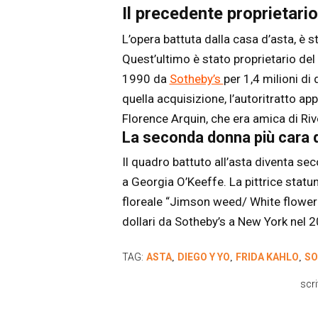
Il precedente proprietario
L’opera battuta dalla casa d’asta, è s
Quest’ultimo è stato proprietario del 
1990 da
Sotheby’s
per 1,4 milioni di 
quella acquisizione, l’autoritratto app
Florence Arquin, che era amica di Riv
La seconda donna più cara 
Il quadro battuto all’asta diventa se
a Georgia O’Keeffe. La pittrice statu
floreale “Jimson weed/ White flower n
dollari da Sotheby’s a New York nel 
TAG:
ASTA
DIEGO Y YO
FRIDA KAHLO
SO
,
,
,
scri