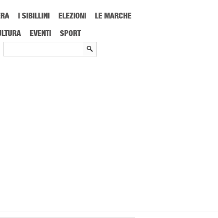
ERA
I SIBILLINI
ELEZIONI
LE MARCHE
5 milioni di dollari
ULTURA
EVENTI
SPORT