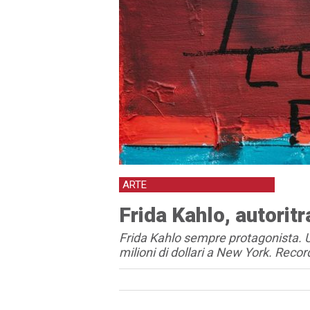
ARTE
Frida Kahlo, autoritr
Frida Kahlo sempre protagonista. Un
milioni di dollari a New York. Recor
Articolo
Testo articolo principale