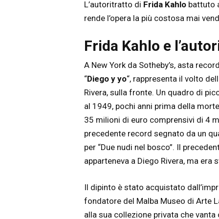
L’autoritratto di
Frida Kahlo
battuto a
rende l’opera la più costosa mai vendu
Frida Kahlo e l’autor
A New York da
Sotheby’s,
asta record 
“
Diego y yo
“, rappresenta il volto del
Rivera, sulla fronte. Un quadro di pic
al 1949, pochi anni prima della morte d
35 milioni di euro comprensivi di 4 mil
precedente record segnato da un quad
per “Due nudi nel bosco”. Il preceden
apparteneva a Diego Rivera, ma era st
Il dipinto è stato acquistato dall’imp
fondatore del
Malba
Museo di Arte La
alla sua collezione privata che vanta 