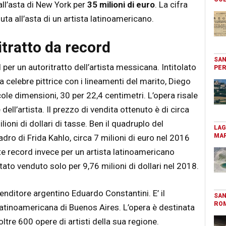
ll’asta di New York per
35 milioni di euro
. La cifra
ta all’asta di un artista latinoamericano.
itratto da record
SAN
per un autoritratto dell’artista messicana. Intitolato
PER
la celebre pittrice con i lineamenti del marito, Diego
cole dimensioni, 30 per 22,4 centimetri. L’opera risale
ell’artista. Il prezzo di vendita ottenuto è di circa
ioni di dollari di tasse. Ben il quadruplo del
LAG
MAR
ro di Frida Kahlo, circa 7 milioni di euro nel 2016
te record invece per un artista latinoamericano
ato venduto solo per 9,76 milioni di dollari nel 2018.
renditore argentino Eduardo Constantini. E’ il
SAN
RO
tinoamericana di Buenos Aires. L’opera è destinata
oltre 600 opere di artisti della sua regione.