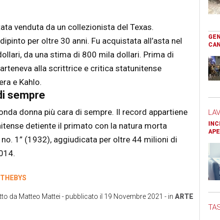
tata venduta da un collezionista del Texas.
GEN
dipinto per oltre 30 anni. Fu acquistata all’asta nel
CAN
dollari, da una stima di 800 mila dollari. Prima di
arteneva alla scrittrice e critica statunitense
era e Kahlo.
di sempre
conda donna più cara di sempre. Il record appartiene
LA
INC
nitense detiente il primato con la natura morta
APE
o. 1” (1932), aggiudicata per oltre 44 milioni di
2014.
THEBYS
tto da
Matteo Mattei
- pubblicato il
19 Novembre 2021
- in
ARTE
TAS