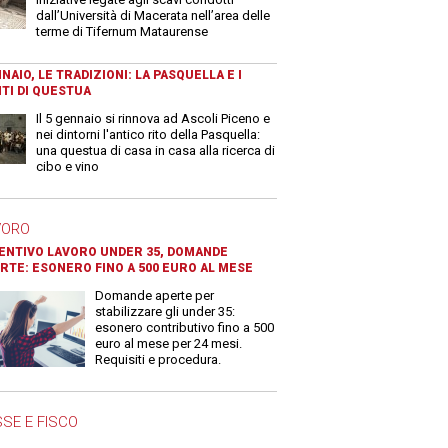
dall’Università di Macerata nell’area delle
terme di Tifernum Mataurense
NAIO, LE TRADIZIONI: LA PASQUELLA E I
TI DI QUESTUA
Il 5 gennaio si rinnova ad Ascoli Piceno e
nei dintorni l'antico rito della Pasquella:
una questua di casa in casa alla ricerca di
cibo e vino
VORO
ENTIVO LAVORO UNDER 35, DOMANDE
RTE: ESONERO FINO A 500 EURO AL MESE
Domande aperte per
stabilizzare gli under 35:
esonero contributivo fino a 500
euro al mese per 24 mesi.
Requisiti e procedura.
SE E FISCO