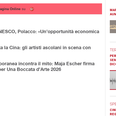
agina Online
su
MAR
AUM
UNESCO, Polacco: «Un’opportunità economica
la Cina: gli artisti ascolani in scena con
TE
PER
SEM
poranea incontra il mito: Maja Escher firma
DIC
” per Una Boccata d’Arte 2026
SP
CIN
REG