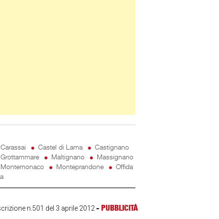
Carassai
Castel di Lama
Castignano
Grottammare
Maltignano
Massignano
Montemonaco
Monteprandone
Offida
ta
-
PUBBLICITÀ
scrizione n.501 del 3 aprile 2012