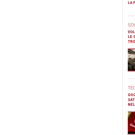
LA 
SO
VOL
LE 
TR
TE
GOO
SAT
NEL