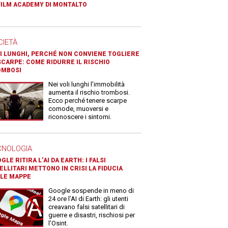
FILM ACADEMY DI MONTALTO
CIETÀ
I LUNGHI, PERCHÉ NON CONVIENE TOGLIERE
SCARPE: COME RIDURRE IL RISCHIO
OMBOSI
Nei voli lunghi l’immobilità
aumenta il rischio trombosi.
Ecco perché tenere scarpe
comode, muoversi e
riconoscere i sintomi.
CNOLOGIA
GLE RITIRA L’AI DA EARTH: I FALSI
ELLITARI METTONO IN CRISI LA FIDUCIA
LE MAPPE
Google sospende in meno di
24 ore l’AI di Earth: gli utenti
creavano falsi satellitari di
guerre e disastri, rischiosi per
l’Osint.