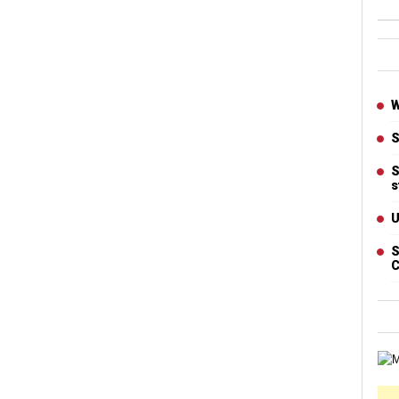
Ban
Artic
W
S
S
s
U
S
C
Cart
Ban