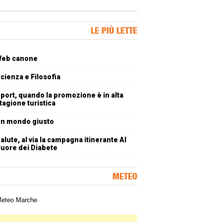
ner Slice
LE PIÙ LETTE
oli più letti
eb canone
cienza e Filosofia
port, quando la promozione è in alta
tagione turistica
n mondo giusto
alute, al via la campagna itinerante Al
uore dei Diabete
METEO
a meteorologica delle Marche
ner Slice