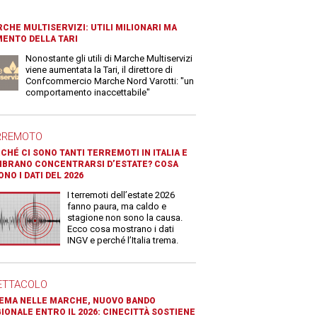
CHE MULTISERVIZI: UTILI MILIONARI MA
ENTO DELLA TARI
Nonostante gli utili di Marche Multiservizi
viene aumentata la Tari, il direttore di
Confcommercio Marche Nord Varotti: "un
comportamento inaccettabile"
RREMOTO
CHÉ CI SONO TANTI TERREMOTI IN ITALIA E
BRANO CONCENTRARSI D’ESTATE? COSA
ONO I DATI DEL 2026
I terremoti dell’estate 2026
fanno paura, ma caldo e
stagione non sono la causa.
Ecco cosa mostrano i dati
INGV e perché l’Italia trema.
ETTACOLO
EMA NELLE MARCHE, NUOVO BANDO
IONALE ENTRO IL 2026: CINECITTÀ SOSTIENE