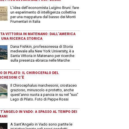
L'idea dell'economista Luigino Bruni: fare
un esperimento di intelligenza collettiva
per una mappatura dal basso dei Monti
Frumentari in Italia
TA VITTORIA IN MATENANO: DALL’AMERICA
 UNA RICERCA STORICA
Dana Fishkin, professoressa di Storia
medievale alla New York University, è a
Santa Vittoria in Matenano per ricerche
sulla presenza ebraica nelle Marche
O DI PILATO: IL CHIROCEFALO DEL
CHESONI C’È
Il Chirocephalus marchesonii, crostaceo
grazioso, minuscolo e protetto, anche
quest'anno nuota a pancia in su nel "suo"
Lago di Pilato. Foto di Peppe Rossi
T’ANGELO IN VADO: A SPASSO AL TEMPO DEI
MANI
A Sant’Angelo in Vado sono partite le
iniziative legate agli scavi condotti