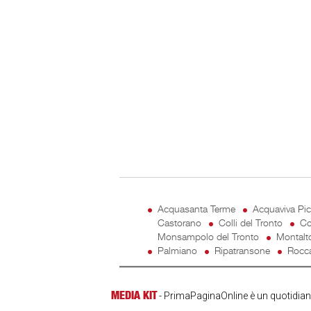
Acquasanta Terme
Acquaviva Pi
Castorano
Colli del Tronto
Co
Monsampolo del Tronto
Montalt
Palmiano
Ripatransone
Rocca
MEDIA KIT
- PrimaPaginaOnline è un quotidiano 