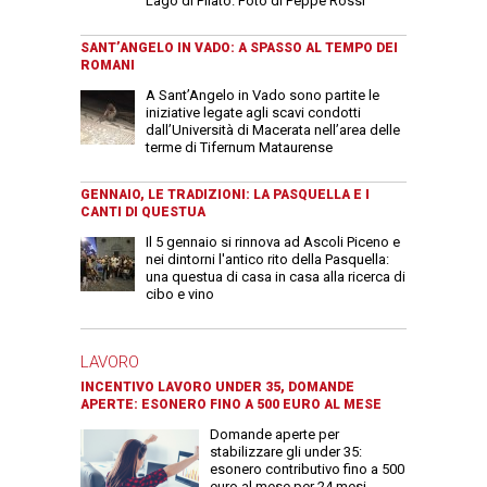
Lago di Pilato. Foto di Peppe Rossi
SANT’ANGELO IN VADO: A SPASSO AL TEMPO DEI
ROMANI
A Sant’Angelo in Vado sono partite le
iniziative legate agli scavi condotti
dall’Università di Macerata nell’area delle
terme di Tifernum Mataurense
GENNAIO, LE TRADIZIONI: LA PASQUELLA E I
CANTI DI QUESTUA
Il 5 gennaio si rinnova ad Ascoli Piceno e
nei dintorni l'antico rito della Pasquella:
una questua di casa in casa alla ricerca di
cibo e vino
LAVORO
INCENTIVO LAVORO UNDER 35, DOMANDE
APERTE: ESONERO FINO A 500 EURO AL MESE
Domande aperte per
stabilizzare gli under 35:
esonero contributivo fino a 500
euro al mese per 24 mesi.