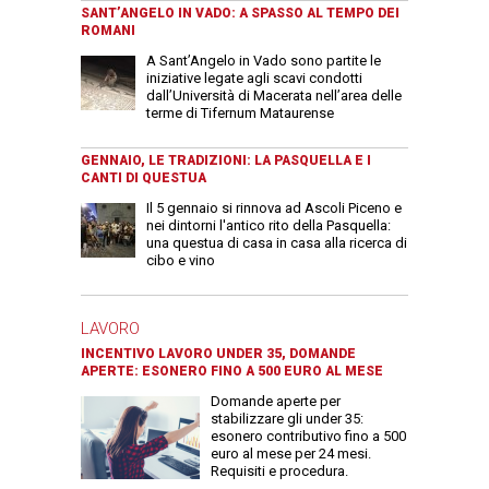
SANT’ANGELO IN VADO: A SPASSO AL TEMPO DEI
ROMANI
A Sant’Angelo in Vado sono partite le
iniziative legate agli scavi condotti
dall’Università di Macerata nell’area delle
terme di Tifernum Mataurense
GENNAIO, LE TRADIZIONI: LA PASQUELLA E I
CANTI DI QUESTUA
Il 5 gennaio si rinnova ad Ascoli Piceno e
nei dintorni l'antico rito della Pasquella:
una questua di casa in casa alla ricerca di
cibo e vino
LAVORO
INCENTIVO LAVORO UNDER 35, DOMANDE
APERTE: ESONERO FINO A 500 EURO AL MESE
Domande aperte per
stabilizzare gli under 35:
esonero contributivo fino a 500
euro al mese per 24 mesi.
Requisiti e procedura.