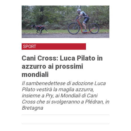
SPORT
Cani Cross: Luca Pilato in
azzurro ai prossimi
mondiali
Il sambenedettese di adozione Luca
Pilato vestirà la maglia azzurra,
insieme a Pry, ai Mondiali di Cani
Cross che si svolgeranno a Plédran, in
Bretagna
Articolo
Testo articolo principale