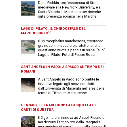
Dana Fishkin, professoressa di Storia
medievale alla New York University, è a
Santa Vittoria in Matenano per ricerche
sulla presenza ebraica nelle Marche
LAGO DI PILATO: IL CHIROCEFALO DEL
MARCHESONI C’È
Il Chirocephalus marchesonii, crostaceo
grazioso, minuscolo e protetto, anche
quest'anno nuota a pancia in su nel "suo"
Lago di Pilato. Foto di Peppe Rossi
SANT’ANGELO IN VADO: A SPASSO AL TEMPO DEI
ROMANI
A Sant’Angelo in Vado sono partite le
iniziative legate agli scavi condotti
dall’Università di Macerata nell’area delle
terme di Tifernum Mataurense
GENNAIO, LE TRADIZIONI: LA PASQUELLA E I
CANTI DI QUESTUA
Il 5 gennaio si rinnova ad Ascoli Piceno e
nei dintorni l'antico rito della Pasquella:
una questua di casa in casa alla ricerca di