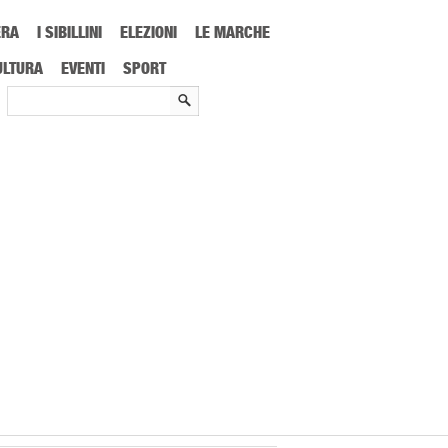
ERA
I SIBILLINI
ELEZIONI
LE MARCHE
 splendido poker del Picchio, ai playoff col Benevento
ULTURA
EVENTI
SPORT