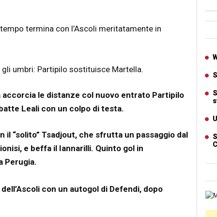
Ban
 tempo termina con l’Ascoli meritatamente in
Artic
W
gli umbri: Partipilo sostituisce Martella.
S
S
accorcia le distanze col nuovo entrato Partipilo
s
, batte Leali con un colpo di testa.
U
con il “solito” Tsadjout, che sfrutta un passaggio dal
S
C
nisi, e beffa il Iannarilli. Quinto gol in
a Perugia.
 dell’Ascoli con un autogol di Defendi, dopo
Cart
Ban