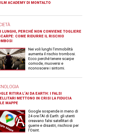
FILM ACADEMY DI MONTALTO
CIETÀ
I LUNGHI, PERCHÉ NON CONVIENE TOGLIERE
SCARPE: COME RIDURRE IL RISCHIO
OMBOSI
Nei voli lunghi l’immobilità
aumenta il rischio trombosi.
Ecco perché tenere scarpe
comode, muoversi e
riconoscere i sintomi.
CNOLOGIA
GLE RITIRA L’AI DA EARTH: I FALSI
ELLITARI METTONO IN CRISI LA FIDUCIA
LE MAPPE
Google sospende in meno di
24 ore l’AI di Earth: gli utenti
creavano falsi satellitari di
guerre e disastri, rischiosi per
l’Osint.