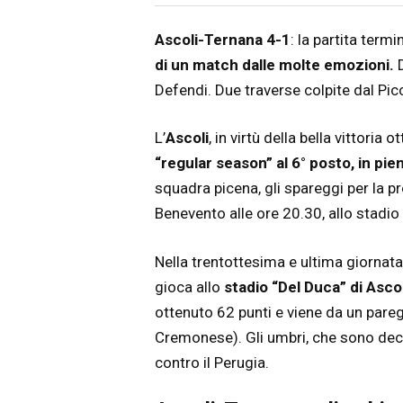
Articolo
Testo articolo principale
Ascoli-Ternana 4-1
: la partita term
di un match dalle molte emozioni.
Defendi. Due traverse colpite dal Pi
L’
Ascoli
, in virtù della bella vittoria o
“regular season” al 6° posto, in pie
squadra picena, gli spareggi per la p
Benevento alle ore 20.30, allo stadio
Nella trentottesima e ultima giornat
gioca allo
stadio “Del Duca” di Asco
ottenuto 62 punti e viene da un paregg
Cremonese). Gli umbri, che sono decim
contro il Perugia.