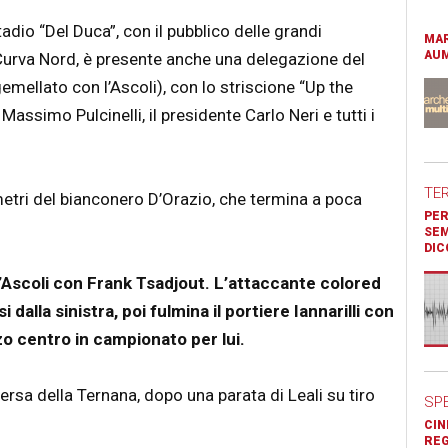
adio “Del Duca”, con il pubblico delle grandi
MAR
AUM
 Curva Nord, è presente anche una delegazione del
mellato con l’Ascoli), con lo striscione “Up the
Massimo Pulcinelli, il presidente Carlo Neri e tutti i
TE
metri del bianconero D’Orazio, che termina a poca
PER
SEM
DIC
ll’Ascoli con Frank Tsadjout. L’attaccante colored
 dalla sinistra, poi fulmina il portiere Iannarilli con
o centro in campionato per lui.
versa della Ternana, dopo una parata di Leali su tiro
SP
CIN
REG