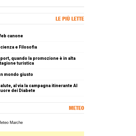
ner Slice
LE PIÙ LETTE
oli più letti
eb canone
cienza e Filosofia
port, quando la promozione è in alta
tagione turistica
n mondo giusto
alute, al via la campagna itinerante Al
uore dei Diabete
METEO
a meteorologica delle Marche
ner Slice