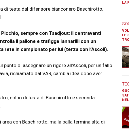
LA 
a di testa dal difensore bianconero Baschirotto,
l.
SO
VOL
l Picchio, sempre con Tsadjout: il centravanti
LE 
TR
trolla il pallone e trafigge Iannarilli con un
a rete in campionato per lui (terza con l’Ascoli).
l punto di assegnare un rigore all’Ascoli, per un fallo
tavia, richiamato dal VAR, cambia idea dopo aver
TE
GOO
SAT
stro, colpo di testa di Baschirotto e seconda
NEL
.
i area con Baschirotto, ma la palla termina alta di