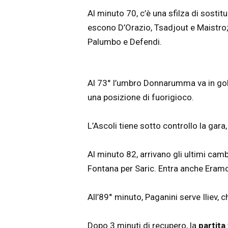
Al minuto 70, c’è una sfilza di sostitu
escono D’Orazio, Tsadjout e Maistro;
Palumbo e Defendi.
Al 73° l’umbro Donnarumma va in gol d
una posizione di fuorigioco.
L’Ascoli tiene sotto controllo la gara
Al minuto 82, arrivano gli ultimi camb
Fontana per Saric. Entra anche Eramo
All’89° minuto, Paganini serve Iliev, 
Dopo 3 minuti di recupero, la
partita 