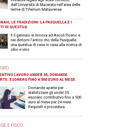
dall’Università di Macerata nell’area delle
terme di Tifernum Mataurense
NAIO, LE TRADIZIONI: LA PASQUELLA E I
TI DI QUESTUA
Il 5 gennaio si rinnova ad Ascoli Piceno e
nei dintorni l'antico rito della Pasquella:
una questua di casa in casa alla ricerca di
cibo e vino
VORO
ENTIVO LAVORO UNDER 35, DOMANDE
RTE: ESONERO FINO A 500 EURO AL MESE
Domande aperte per
stabilizzare gli under 35:
esonero contributivo fino a 500
euro al mese per 24 mesi.
Requisiti e procedura.
SE E FISCO