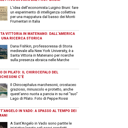
L'idea dell'economista Luigino Bruni: fare
un esperimento di intelligenza collettiva
per una mappatura dal basso dei Monti
Frumentari in Italia
TA VITTORIA IN MATENANO: DALL’AMERICA
 UNA RICERCA STORICA
Dana Fishkin, professoressa di Storia
medievale alla New York University, è a
Santa Vittoria in Matenano per ricerche
sulla presenza ebraica nelle Marche
O DI PILATO: IL CHIROCEFALO DEL
CHESONI C’È
Il Chirocephalus marchesonii, crostaceo
grazioso, minuscolo e protetto, anche
quest'anno nuota a pancia in su nel "suo"
Lago di Pilato. Foto di Peppe Rossi
T’ANGELO IN VADO: A SPASSO AL TEMPO DEI
MANI
A Sant’Angelo in Vado sono partite le
iniziative legate agli scavi condotti