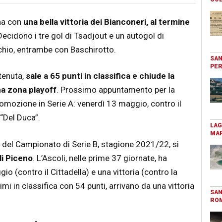
ina con
una bella vittoria dei Bianconeri, al termine
Decidono i tre gol di Tsadjout e un autogol di
cchio, entrambe con Baschirotto.
SAN
PER
ttenuta,
sale a 65 punti in classifica e chiude la
na zona playoff
. Prossimo appuntamento per la
romozione in Serie A: venerdì 13 maggio, contro il
 “Del Duca”.
LAG
MAR
a del Campionato di Serie B, stagione 2021/22, si
li Piceno
. L’Ascoli, nelle prime 37 giornate, ha
io (contro il Cittadella) e una vittoria (contro la
i in classifica con 54 punti, arrivano da una vittoria
SAN
RO