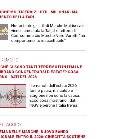
CHE MULTISERVIZI: UTILI MILIONARI MA
ENTO DELLA TARI
Nonostante gli utili di Marche Multiservizi
viene aumentata la Tari, il direttore di
Confcommercio Marche Nord Varotti: "un
comportamento inaccettabile"
RREMOTO
CHÉ CI SONO TANTI TERREMOTI IN ITALIA E
BRANO CONCENTRARSI D’ESTATE? COSA
ONO I DATI DEL 2026
I terremoti dell’estate 2026
fanno paura, ma caldo e
stagione non sono la causa.
Ecco cosa mostrano i dati
INGV e perché l’Italia trema.
ETTACOLO
EMA NELLE MARCHE, NUOVO BANDO
IONALE ENTRO IL 2026: CINECITTÀ SOSTIENE