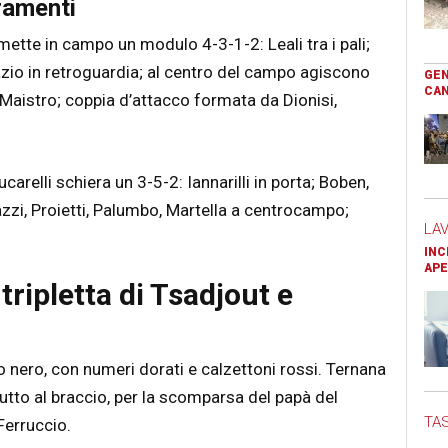
ramenti
l mette in campo un modulo 4-3-1-2: Leali tra i pali;
azio in retroguardia; al centro del campo agiscono
GEN
CAN
a Maistro; coppia d’attacco formata da Dionisi,
ucarelli schiera un 3-5-2: Iannarilli in porta; Boben,
azzi, Proietti, Palumbo, Martella a centrocampo;
LA
INC
APE
tripletta di Tsadjout e
 nero, con numeri dorati e calzettoni rossi. Ternana
lutto al braccio, per la scomparsa del papà del
TAS
Ferruccio.