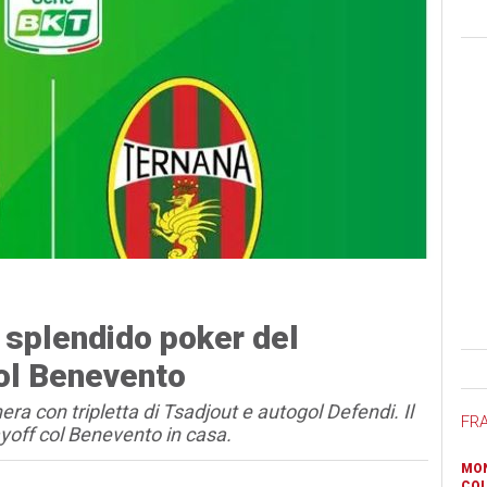
 splendido poker del
Ban
col Benevento
era con tripletta di Tsadjout e autogol Defendi. Il
FR
ayoff col Benevento in casa.
MON
COL