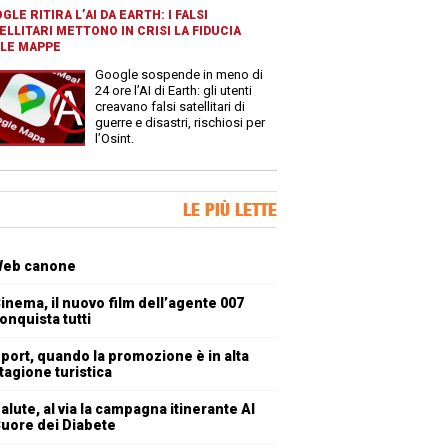
GLE RITIRA L’AI DA EARTH: I FALSI
ELLITARI METTONO IN CRISI LA FIDUCIA
LE MAPPE
Google sospende in meno di
24 ore l’AI di Earth: gli utenti
creavano falsi satellitari di
guerre e disastri, rischiosi per
l’Osint.
ner Slice
LE PIÙ LETTE
oli più letti
eb canone
inema, il nuovo film dell’agente 007
onquista tutti
port, quando la promozione è in alta
tagione turistica
alute, al via la campagna itinerante Al
uore dei Diabete