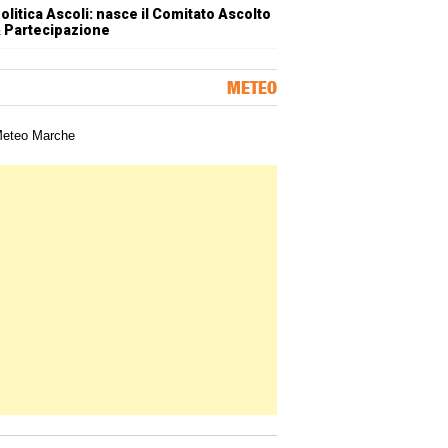
olitica Ascoli: nasce il Comitato Ascolto
 Partecipazione
METEO
a meteorologica delle Marche
ner Slice