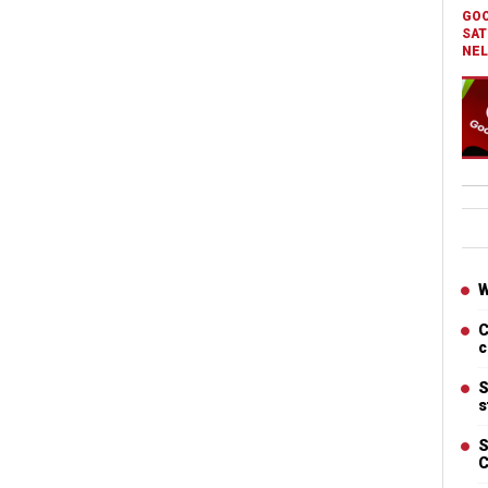
GOO
SAT
NEL
Ban
Artic
W
C
c
S
s
S
C