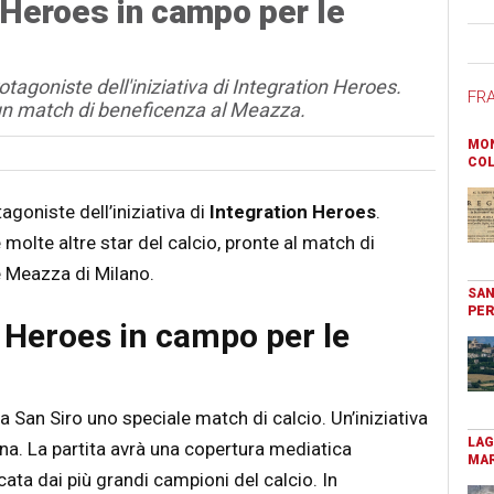
 Heroes in campo per le
Ban
otagoniste dell'iniziativa di Integration Heroes.
FR
 un match di beneficenza al Meazza.
MON
COL
agoniste dell’iniziativa di
Integration Heroes
.
 molte altre star del calcio, pronte al match di
 Meazza di Milano.
SAN
PER
 Heroes in campo per le
 a San Siro uno speciale match di calcio. Un’iniziativa
LAG
aina. La partita avrà una copertura mediatica
MAR
ata dai più grandi campioni del calcio. In