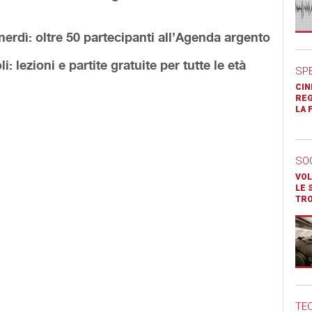
nerdì: oltre 50 partecipanti all’Agenda argento
: lezioni e partite gratuite per tutte le età
SP
CIN
REG
LA 
SO
VOL
LE 
TR
TE