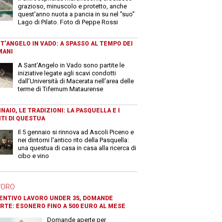
grazioso, minuscolo e protetto, anche
quest'anno nuota a pancia in su nel "suo"
Lago di Pilato. Foto di Peppe Rossi
T’ANGELO IN VADO: A SPASSO AL TEMPO DEI
MANI
A Sant’Angelo in Vado sono partite le
iniziative legate agli scavi condotti
dall’Università di Macerata nell’area delle
terme di Tifernum Mataurense
NAIO, LE TRADIZIONI: LA PASQUELLA E I
TI DI QUESTUA
Il 5 gennaio si rinnova ad Ascoli Piceno e
nei dintorni l'antico rito della Pasquella:
una questua di casa in casa alla ricerca di
cibo e vino
VORO
ENTIVO LAVORO UNDER 35, DOMANDE
RTE: ESONERO FINO A 500 EURO AL MESE
Domande aperte per