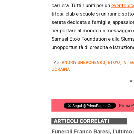
carriera. Tutti riuniti per un
evento ec
tifosi, club e scuole si uniranno sott
serata dedicata a famiglie, appassiona
per portare al mondo un messaggio di 
Samuel Eto’o Foundation e alla Slum
un’opportunità di crescita e istruzion
TAG:
ANDRIY SHEVCHENKO
ETO'O
INTE
,
,
UCRAINA
sc
Prima P
ARTICOLI CORRELATI
Funerali Franco Baresi, l’ultimo s