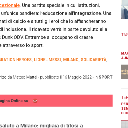
cezionale
. Una partita speciale in cui istituzioni,
o un’unica bandiera: l’educazione all’integrazione. Una
ti di calcio e a tutti gli eroi che lo affiancheranno
inclusione. Il ricavato verrà in parte devoluto alla
TAS
s Dunk ODV. Entrambe si occupano di creare
e attraverso lo sport.
MAR
AUM
GRATION HEROES
LIONEL MESSI
MILANO
SOLIDARIETÀ
,
,
,
,
ritto da
Matteo Mattei
- pubblicato il
16 Maggio 2022
- in
SPORT
TE
agina Online
su
PER
SEM
DIC
aluto a Milano: migliaia di tifosi a