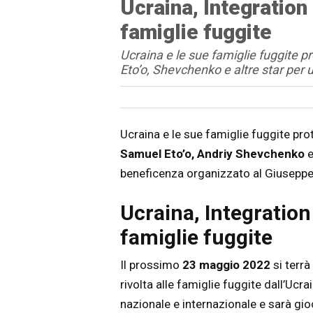
Ucraina, Integration
famiglie fuggite
Ucraina e le sue famiglie fuggite pr
Eto’o, Shevchenko e altre star per
Articolo
Testo articolo principale
Ucraina e le sue famiglie fuggite prot
Samuel Eto’o, Andriy Shevchenko
e
beneficenza organizzato al Giuseppe
Ucraina, Integration
famiglie fuggite
Il prossimo
23 maggio 2022
si terrà
rivolta alle famiglie fuggite dall’Ucr
nazionale e internazionale e sarà gioc