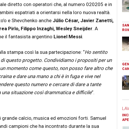
ale diretto con operatori che, al numero 020205 e in
bambini espatriati a orientarsi nella loro nuova realtà.
 Eto’o e Shevchenko anche
Júlio César, Javier Zanetti,
SAN
ea Pirlo, Filippo Inzaghi, Wesley Sneijder
. A
RO
he il fantasista argentino
Lionel Messi
.
a stampa così la sua partecipazione: “
Ho sentito
e di questo progetto. Condividiamo i propositi per un
GEN
n un momento come questo, non posso fare altro che
CAN
aina e dare una mano a chi è in fuga e vive nel
endere questo numero e cercare di dare a tante
n una situazione così drammatica e difficile
“.
LA
INC
i grande calcio, musica ed emozioni forti. Samuel
APE
andi campioni che ha incontrato durante la sua