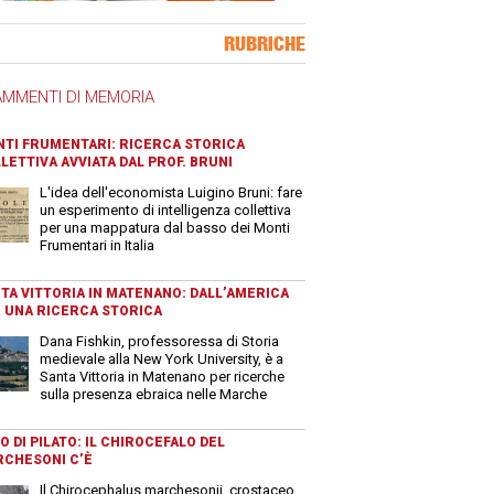
ner Slice
RUBRICHE
AMMENTI DI MEMORIA
TI FRUMENTARI: RICERCA STORICA
LETTIVA AVVIATA DAL PROF. BRUNI
L'idea dell'economista Luigino Bruni: fare
un esperimento di intelligenza collettiva
per una mappatura dal basso dei Monti
Frumentari in Italia
TA VITTORIA IN MATENANO: DALL’AMERICA
 UNA RICERCA STORICA
Dana Fishkin, professoressa di Storia
medievale alla New York University, è a
Santa Vittoria in Matenano per ricerche
sulla presenza ebraica nelle Marche
O DI PILATO: IL CHIROCEFALO DEL
CHESONI C’È
Il Chirocephalus marchesonii, crostaceo