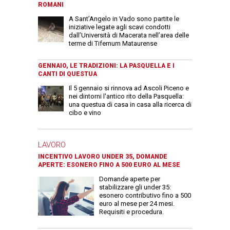
ROMANI
A Sant’Angelo in Vado sono partite le
iniziative legate agli scavi condotti
dall’Università di Macerata nell’area delle
terme di Tifernum Mataurense
GENNAIO, LE TRADIZIONI: LA PASQUELLA E I
CANTI DI QUESTUA
Il 5 gennaio si rinnova ad Ascoli Piceno e
nei dintorni l'antico rito della Pasquella:
una questua di casa in casa alla ricerca di
cibo e vino
LAVORO
INCENTIVO LAVORO UNDER 35, DOMANDE
APERTE: ESONERO FINO A 500 EURO AL MESE
Domande aperte per
stabilizzare gli under 35:
esonero contributivo fino a 500
euro al mese per 24 mesi.
Requisiti e procedura.