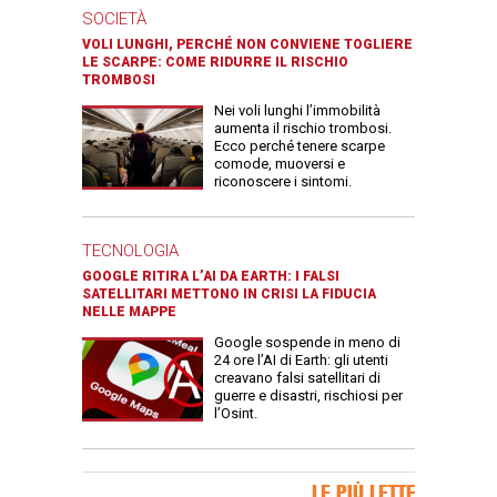
SOCIETÀ
VOLI LUNGHI, PERCHÉ NON CONVIENE TOGLIERE
LE SCARPE: COME RIDURRE IL RISCHIO
TROMBOSI
Nei voli lunghi l’immobilità
aumenta il rischio trombosi.
Ecco perché tenere scarpe
comode, muoversi e
riconoscere i sintomi.
TECNOLOGIA
GOOGLE RITIRA L’AI DA EARTH: I FALSI
SATELLITARI METTONO IN CRISI LA FIDUCIA
NELLE MAPPE
Google sospende in meno di
24 ore l’AI di Earth: gli utenti
creavano falsi satellitari di
guerre e disastri, rischiosi per
l’Osint.
Banner Slice
LE PIÙ LETTE