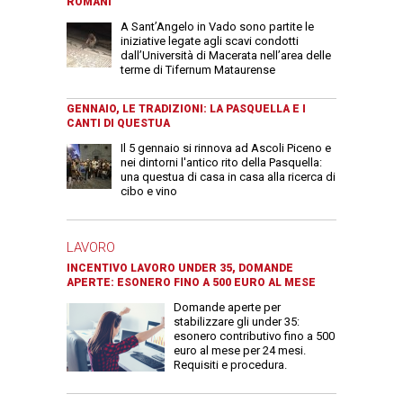
ROMANI
A Sant’Angelo in Vado sono partite le
iniziative legate agli scavi condotti
dall’Università di Macerata nell’area delle
terme di Tifernum Mataurense
GENNAIO, LE TRADIZIONI: LA PASQUELLA E I
CANTI DI QUESTUA
Il 5 gennaio si rinnova ad Ascoli Piceno e
nei dintorni l'antico rito della Pasquella:
una questua di casa in casa alla ricerca di
cibo e vino
LAVORO
INCENTIVO LAVORO UNDER 35, DOMANDE
APERTE: ESONERO FINO A 500 EURO AL MESE
Domande aperte per
stabilizzare gli under 35:
esonero contributivo fino a 500
euro al mese per 24 mesi.
Requisiti e procedura.