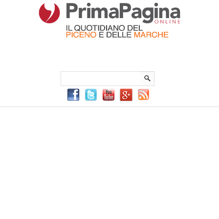
Menu Principale
Menu mobile
Sei in:
PrimaPaginaOnline.it
Home
»
Cronaca
»
Bancarotta fraudolenta: 5 imprenditori
fermani denunciati