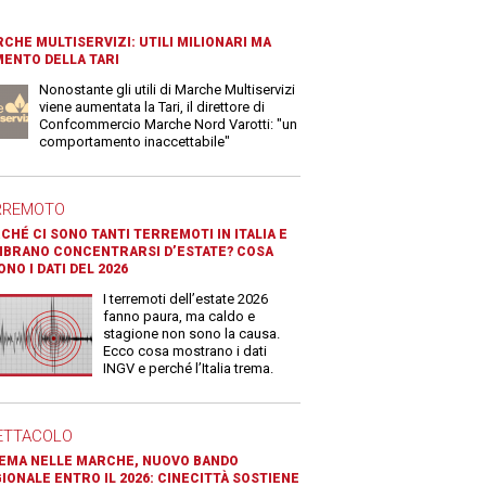
CHE MULTISERVIZI: UTILI MILIONARI MA
ENTO DELLA TARI
Nonostante gli utili di Marche Multiservizi
viene aumentata la Tari, il direttore di
Confcommercio Marche Nord Varotti: "un
comportamento inaccettabile"
RREMOTO
CHÉ CI SONO TANTI TERREMOTI IN ITALIA E
BRANO CONCENTRARSI D’ESTATE? COSA
ONO I DATI DEL 2026
I terremoti dell’estate 2026
fanno paura, ma caldo e
stagione non sono la causa.
Ecco cosa mostrano i dati
INGV e perché l’Italia trema.
ETTACOLO
EMA NELLE MARCHE, NUOVO BANDO
IONALE ENTRO IL 2026: CINECITTÀ SOSTIENE