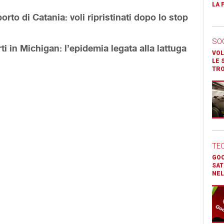
LA 
orto di Catania: voli ripristinati dopo lo stop
SO
i in Michigan: l’epidemia legata alla lattuga
VOL
LE 
TR
TE
GOO
SAT
NEL