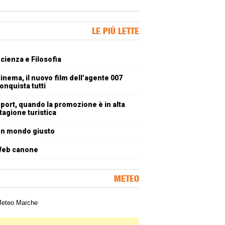
ner Slice
LE PIÙ LETTE
oli più letti
cienza e Filosofia
inema, il nuovo film dell’agente 007
onquista tutti
port, quando la promozione è in alta
tagione turistica
n mondo giusto
eb canone
METEO
a meteorologica delle Marche
ner Slice