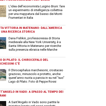
L'idea dell'economista Luigino Bruni: fare
un esperimento di intelligenza collettiva
per una mappatura dal basso dei Monti
Frumentari in Italia
TA VITTORIA IN MATENANO: DALL’AMERICA
 UNA RICERCA STORICA
Dana Fishkin, professoressa di Storia
medievale alla New York University, è a
Santa Vittoria in Matenano per ricerche
sulla presenza ebraica nelle Marche
O DI PILATO: IL CHIROCEFALO DEL
CHESONI C’È
Il Chirocephalus marchesonii, crostaceo
grazioso, minuscolo e protetto, anche
quest'anno nuota a pancia in su nel "suo"
Lago di Pilato. Foto di Peppe Rossi
T’ANGELO IN VADO: A SPASSO AL TEMPO DEI
MANI
A Sant’Angelo in Vado sono partite le
iniziative legate agli scavi condotti