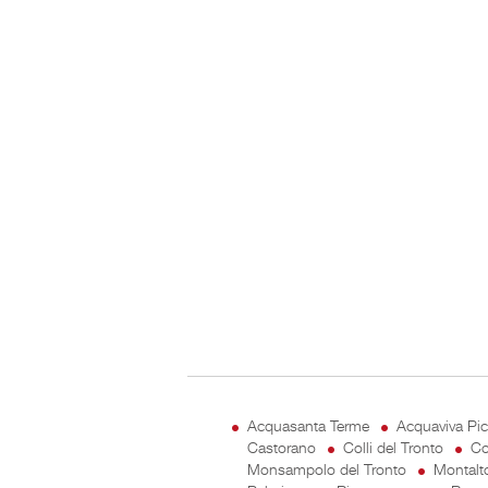
Acquasanta Terme
Acquaviva Pi
Castorano
Colli del Tronto
Co
Monsampolo del Tronto
Montalt