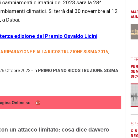
i cambiamenti climatici del 2023 sarà la 28^
ambiamenti climatici. Si terrà dal 30 novembre al 12
MAR
AUM
, a Dubai.
a terza edizione del Premio Osvaldo Licini
 RIPARAZIONE E ALLA RICOSTRUZIONE SISMA 2016
,
TE
PER
26 Ottobre 2023
- in
PRIMO PIANO
RICOSTRUZIONE
SISMA
SEM
DIC
agina Online
su
SP
on un attacco limitato: cosa dice davvero
CIN
REG