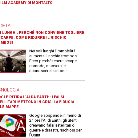
FILM ACADEMY DI MONTALTO
CIETÀ
I LUNGHI, PERCHÉ NON CONVIENE TOGLIERE
SCARPE: COME RIDURRE IL RISCHIO
OMBOSI
Nei voli lunghi l’immobilità
aumenta il rischio trombosi.
Ecco perché tenere scarpe
comode, muoversi e
riconoscere i sintomi.
CNOLOGIA
GLE RITIRA L’AI DA EARTH: I FALSI
ELLITARI METTONO IN CRISI LA FIDUCIA
LE MAPPE
Google sospende in meno di
24 ore l’AI di Earth: gli utenti
creavano falsi satellitari di
guerre e disastri, rischiosi per
l’Osint.