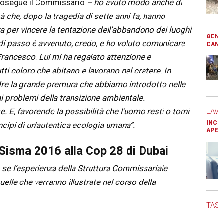
rosegue il Commissario
– ho avuto modo anche di
à che, dopo la tragedia di sette anni fa, hanno
 per vincere la tentazione dell’abbandono dei luoghi
GEN
o di passo è avvenuto, credo, e ho voluto comunicare
CAN
Francesco. Lui mi ha regalato attenzione e
ti coloro che abitano e lavorano nel cratere. In
adre la grande premura che abbiamo introdotto nelle
 ai problemi della transizione ambientale.
E, favorendo la possibilità che l’uomo resti o torni
LA
INC
ncipi di un’autentica ecologia umana”.
APE
Sisma 2016 alla Cop 28 di Dubai
 se l’esperienza della Struttura Commissariale
elle che verranno illustrate nel corso della
TAS