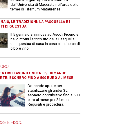
dall’Università di Macerata nell’area delle
terme di Tifernum Mataurense
NAIO, LE TRADIZIONI: LA PASQUELLA E I
TI DI QUESTUA
Il 5 gennaio si rinnova ad Ascoli Piceno e
nei dintorni l'antico rito della Pasquella:
una questua di casa in casa alla ricerca di
cibo e vino
VORO
ENTIVO LAVORO UNDER 35, DOMANDE
RTE: ESONERO FINO A 500 EURO AL MESE
Domande aperte per
stabilizzare gli under 35:
esonero contributivo fino a 500
euro al mese per 24 mesi.
Requisiti e procedura.
SE E FISCO