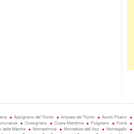
cena
Appignano del Tronto
Arquata del Tronto
Ascoli Piceno
munanza
Cossignano
Cupra Marittima
Folignano
Force
o delle Marche
Montedinove
Montefiore dell'Aso
Montegallo