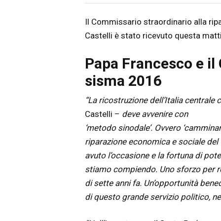
Articolo
Testo articolo principale
Il Commissario straordinario alla ri
Castelli è stato ricevuto questa mat
Papa Francesco e il
sisma 2016
“La ricostruzione dell’Italia centrale
Castelli –
deve avvenire con
‘metodo sinodale’. Ovvero ‘camminand
riparazione economica e sociale del t
avuto l’occasione e la fortuna di po
stiamo compiendo. Uno sforzo per res
di sette anni fa. Un’opportunità bene
di questo grande servizio politico, ne