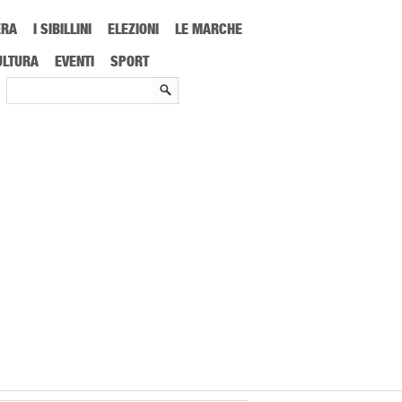
ERA
I SIBILLINI
ELEZIONI
LE MARCHE
icevuto il Commissario straordinario Castelli
ULTURA
EVENTI
SPORT