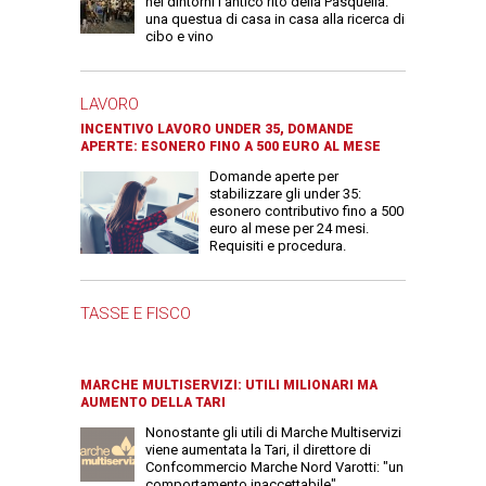
nei dintorni l'antico rito della Pasquella:
una questua di casa in casa alla ricerca di
cibo e vino
LAVORO
INCENTIVO LAVORO UNDER 35, DOMANDE
APERTE: ESONERO FINO A 500 EURO AL MESE
Domande aperte per
stabilizzare gli under 35:
esonero contributivo fino a 500
euro al mese per 24 mesi.
Requisiti e procedura.
TASSE E FISCO
MARCHE MULTISERVIZI: UTILI MILIONARI MA
AUMENTO DELLA TARI
Nonostante gli utili di Marche Multiservizi
viene aumentata la Tari, il direttore di
Confcommercio Marche Nord Varotti: "un
comportamento inaccettabile"