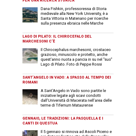
PER UNA RICERCA STORICA
Dana Fishkin, professoressa di Storia
medievale alla New York University, è a
Santa Vittoria in Matenano per ricerche
sulla presenza ebraica nelle Marche
LAGO DI PILATO: IL CHIROCEFALO DEL
MARCHESONI C’È
Il Chirocephalus marchesonii, crostaceo
grazioso, minuscolo e protetto, anche
quest'anno nuota a pancia in su nel "suo"
Lago di Pilato. Foto di Peppe Rossi
SANT’ANGELO IN VADO: A SPASSO AL TEMPO DEI
ROMANI
A Sant’Angelo in Vado sono partite le
iniziative legate agli scavi condotti
dall’Università di Macerata nell’area delle
terme di Tifernum Mataurense
GENNAIO, LE TRADIZIONI: LA PASQUELLA E I
CANTI DI QUESTUA
Il 5 gennaio si rinnova ad Ascoli Piceno e