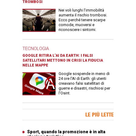
TROMBOSI
Nei voli lunghi l’immobilità
aumenta il rischio trombosi.
Ecco perché tenere scarpe
comode, muoversi e
riconoscere i sintomi.
TECNOLOGIA
GOOGLE RITIRA L’AI DA EARTH: I FALSI
SATELLITARI METTONO IN CRISI LA FIDUCIA
NELLE MAPPE
Google sospende in meno di
24 ore l’AI di Earth: gli utenti
creavano falsi satellitari di
guerre e disastri, rischiosi per
l’Osint.
Banner Slice
LE PIÙ LETTE
Articoli più letti
Sport, quando la promozione è in alta