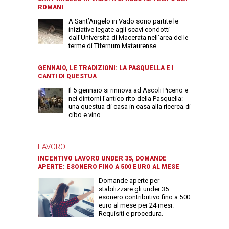
ROMANI
A Sant’Angelo in Vado sono partite le
iniziative legate agli scavi condotti
dall’Università di Macerata nell’area delle
terme di Tifernum Mataurense
GENNAIO, LE TRADIZIONI: LA PASQUELLA E I
CANTI DI QUESTUA
Il 5 gennaio si rinnova ad Ascoli Piceno e
nei dintorni l'antico rito della Pasquella:
una questua di casa in casa alla ricerca di
cibo e vino
LAVORO
INCENTIVO LAVORO UNDER 35, DOMANDE
APERTE: ESONERO FINO A 500 EURO AL MESE
Domande aperte per
stabilizzare gli under 35:
esonero contributivo fino a 500
euro al mese per 24 mesi.
Requisiti e procedura.