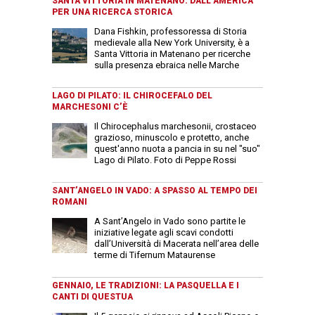
SANTA VITTORIA IN MATENANO: DALL’AMERICA
PER UNA RICERCA STORICA
Dana Fishkin, professoressa di Storia
medievale alla New York University, è a
Santa Vittoria in Matenano per ricerche
sulla presenza ebraica nelle Marche
LAGO DI PILATO: IL CHIROCEFALO DEL
MARCHESONI C’È
Il Chirocephalus marchesonii, crostaceo
grazioso, minuscolo e protetto, anche
quest'anno nuota a pancia in su nel "suo"
Lago di Pilato. Foto di Peppe Rossi
SANT’ANGELO IN VADO: A SPASSO AL TEMPO DEI
ROMANI
A Sant’Angelo in Vado sono partite le
iniziative legate agli scavi condotti
dall’Università di Macerata nell’area delle
terme di Tifernum Mataurense
GENNAIO, LE TRADIZIONI: LA PASQUELLA E I
CANTI DI QUESTUA