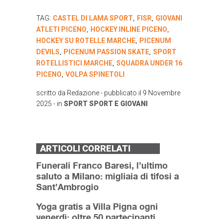
TAG:
CASTEL DI LAMA SPORT
FISR
GIOVANI
,
,
ATLETI PICENO
HOCKEY INLINE PICENO
,
,
HOCKEY SU ROTELLE MARCHE
PICENUM
,
DEVILS
PICENUM PASSION SKATE
SPORT
,
,
ROTELLISTICI MARCHE
SQUADRA UNDER 16
,
PICENO
VOLPA SPINETOLI
,
scritto da
Redazione
- pubblicato il
9 Novembre
2025
- in
SPORT
SPORT E GIOVANI
ARTICOLI CORRELATI
Funerali Franco Baresi, l’ultimo
saluto a Milano: migliaia di tifosi a
Sant’Ambrogio
Yoga gratis a Villa Pigna ogni
venerdì: oltre 50 partecipanti