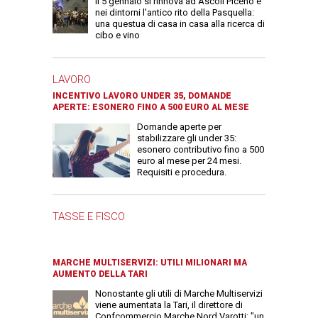
Il 5 gennaio si rinnova ad Ascoli Piceno e
nei dintorni l'antico rito della Pasquella:
una questua di casa in casa alla ricerca di
cibo e vino
LAVORO
INCENTIVO LAVORO UNDER 35, DOMANDE
APERTE: ESONERO FINO A 500 EURO AL MESE
Domande aperte per
stabilizzare gli under 35:
esonero contributivo fino a 500
euro al mese per 24 mesi.
Requisiti e procedura.
TASSE E FISCO
MARCHE MULTISERVIZI: UTILI MILIONARI MA
AUMENTO DELLA TARI
Nonostante gli utili di Marche Multiservizi
viene aumentata la Tari, il direttore di
Confcommercio Marche Nord Varotti: "un