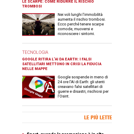
LE SCARPE: COME RIDURRE IL RISCHIO
TROMBOSI
Nei voli lunghi l’immobilità
aumenta il rischio trombosi.
Ecco perché tenere scarpe
comode, muoversi e
riconoscere i sintomi.
TECNOLOGIA
GOOGLE RITIRA L’AI DA EARTH: I FALSI
SATELLITARI METTONO IN CRISI LA FIDUCIA
NELLE MAPPE
Google sospende in meno di
24 ore l’AI di Earth: gli utenti
creavano falsi satellitari di
guerre e disastri, rischiosi per
l’Osint.
Banner Slice
LE PIÙ LETTE
Articoli più letti