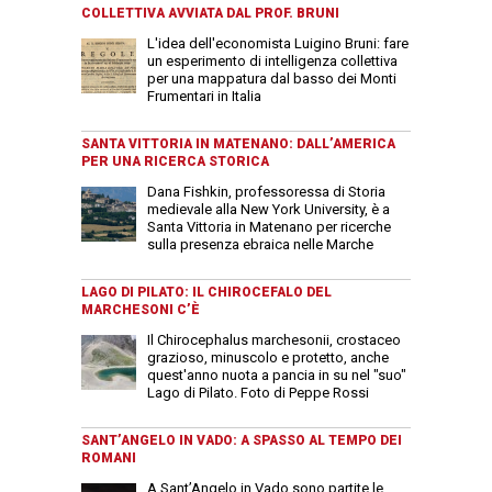
COLLETTIVA AVVIATA DAL PROF. BRUNI
L'idea dell'economista Luigino Bruni: fare
un esperimento di intelligenza collettiva
per una mappatura dal basso dei Monti
Frumentari in Italia
SANTA VITTORIA IN MATENANO: DALL’AMERICA
PER UNA RICERCA STORICA
Dana Fishkin, professoressa di Storia
medievale alla New York University, è a
Santa Vittoria in Matenano per ricerche
sulla presenza ebraica nelle Marche
LAGO DI PILATO: IL CHIROCEFALO DEL
MARCHESONI C’È
Il Chirocephalus marchesonii, crostaceo
grazioso, minuscolo e protetto, anche
quest'anno nuota a pancia in su nel "suo"
Lago di Pilato. Foto di Peppe Rossi
SANT’ANGELO IN VADO: A SPASSO AL TEMPO DEI
ROMANI
A Sant’Angelo in Vado sono partite le