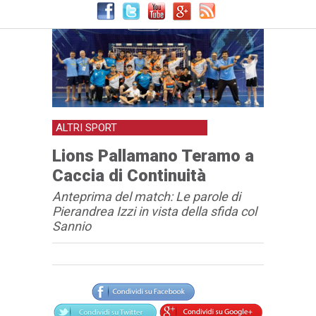
ALTRI SPORT
Lions Pallamano Teramo a
Caccia di Continuità
Anteprima del match: Le parole di
Pierandrea Izzi in vista della sfida col
Sannio
Articolo
Testo articolo principale