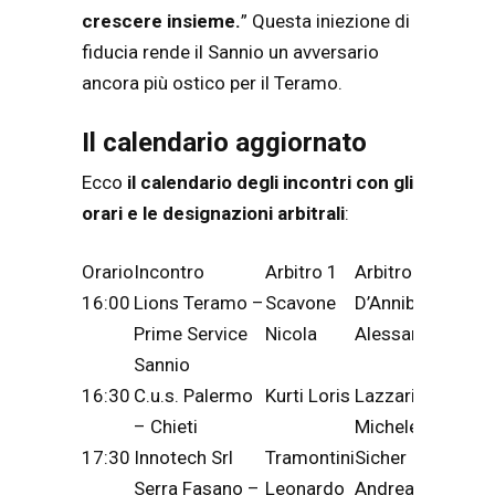
crescere insieme.
” Questa iniezione di
fiducia rende il Sannio un avversario
ancora più ostico per il Teramo.
Il calendario aggiornato
Ecco
il calendario degli incontri con gli
orari e le designazioni arbitrali
:
Orario
Incontro
Arbitro 1
Arbitro 2
Comm
16:00
Lions Teramo –
Scavone
D’Annibale
Roga
Prime Service
Nicola
Alessandro
Robe
Sannio
16:30
C.u.s. Palermo
Kurti Loris
Lazzari
– Chieti
Michele
17:30
Innotech Srl
Tramontini
Sicher
Serra Fasano –
Leonardo
Andrea