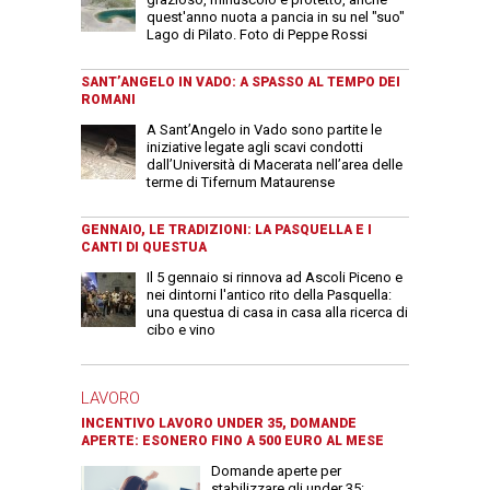
quest'anno nuota a pancia in su nel "suo"
Lago di Pilato. Foto di Peppe Rossi
SANT’ANGELO IN VADO: A SPASSO AL TEMPO DEI
ROMANI
A Sant’Angelo in Vado sono partite le
iniziative legate agli scavi condotti
dall’Università di Macerata nell’area delle
terme di Tifernum Mataurense
GENNAIO, LE TRADIZIONI: LA PASQUELLA E I
CANTI DI QUESTUA
Il 5 gennaio si rinnova ad Ascoli Piceno e
nei dintorni l'antico rito della Pasquella:
una questua di casa in casa alla ricerca di
cibo e vino
LAVORO
INCENTIVO LAVORO UNDER 35, DOMANDE
APERTE: ESONERO FINO A 500 EURO AL MESE
Domande aperte per
stabilizzare gli under 35: