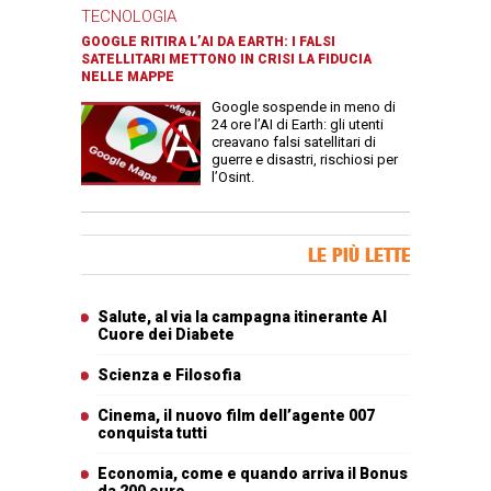
TECNOLOGIA
GOOGLE RITIRA L’AI DA EARTH: I FALSI
SATELLITARI METTONO IN CRISI LA FIDUCIA
NELLE MAPPE
Google sospende in meno di
24 ore l’AI di Earth: gli utenti
creavano falsi satellitari di
guerre e disastri, rischiosi per
l’Osint.
Banner Slice
LE PIÙ LETTE
Articoli più letti
Salute, al via la campagna itinerante Al
Cuore dei Diabete
Scienza e Filosofia
Cinema, il nuovo film dell’agente 007
conquista tutti
Economia, come e quando arriva il Bonus
da 200 euro