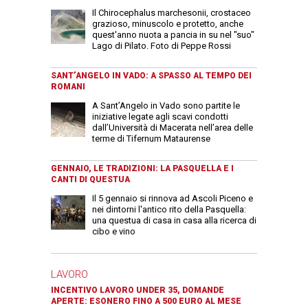
Il Chirocephalus marchesonii, crostaceo
grazioso, minuscolo e protetto, anche
quest'anno nuota a pancia in su nel "suo"
Lago di Pilato. Foto di Peppe Rossi
SANT’ANGELO IN VADO: A SPASSO AL TEMPO DEI
ROMANI
A Sant’Angelo in Vado sono partite le
iniziative legate agli scavi condotti
dall’Università di Macerata nell’area delle
terme di Tifernum Mataurense
GENNAIO, LE TRADIZIONI: LA PASQUELLA E I
CANTI DI QUESTUA
Il 5 gennaio si rinnova ad Ascoli Piceno e
nei dintorni l'antico rito della Pasquella:
una questua di casa in casa alla ricerca di
cibo e vino
LAVORO
INCENTIVO LAVORO UNDER 35, DOMANDE
APERTE: ESONERO FINO A 500 EURO AL MESE